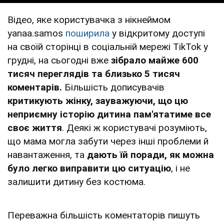
Відео, яке користувачка з нікнеймом
yanaa.samos
поширила
у відкритому доступі
на своїй сторінці в соціальній мережі TikTok у
грудні, на сьогодні вже
зібрало майже 600
тисяч переглядів та близько 5 тисяч
коментарів.
Більшість дописувачів
критикують жінку, зауважуючи, що цю
неприємну історію дитина пам'ятатиме все
своє життя
. Деякі ж користувачі розуміють,
що мама могла забути через інші проблеми й
навантаження, та
дають їй поради, як можна
було легко виправити цю ситуацію
, і не
залишити дитину без костюма.
Переважна більшість коментаторів пишуть