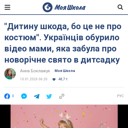
"Дитину шкода, бо це не про
костюм". Українців обурило
відео мами, яка забула про
новорічне свято в дитсадку
Анна Боклажук
Моя Школа
10.01.2026 06:20
48,7 т.
0
РУС