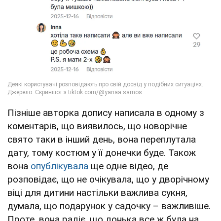
Пізніше авторка допису написала в одному з
коментарів, що виявилось, що новорічне
свято таки в інший день, вона переплутала
дату, тому костюм у її донечки буде. Також
вона
опублікувала
ще одне відео, де
розповідає, що не очікувала, що у дворічному
віці для дитини настільки важлива сукня,
думала, що подарунок у садочку – важливіше.
Проте, вона радіє, що донька все ж була на