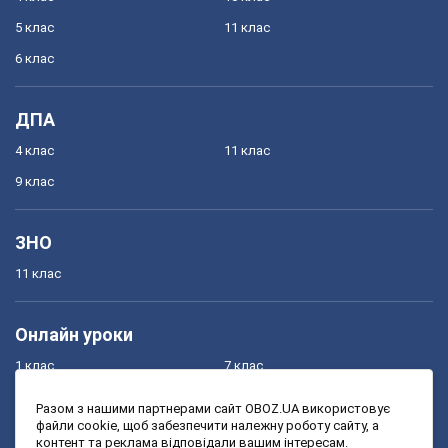
5 клас
11 клас
6 клас
ДПА
4 клас
11 клас
9 клас
ЗНО
11 клас
Онлайн уроки
1 клас
7 клас
2 клас
8 клас
Разом з нашими партнерами сайт OBOZ.UA використовує
файли cookie, щоб забезпечити належну роботу сайту, а
3 клас
9 клас
контент та реклама відповідали вашим інтересам.