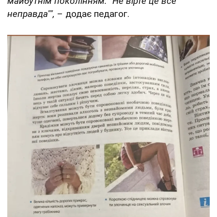
майбутнім поколінням: "Не вірте це все
неправда"",
– додає педагог.