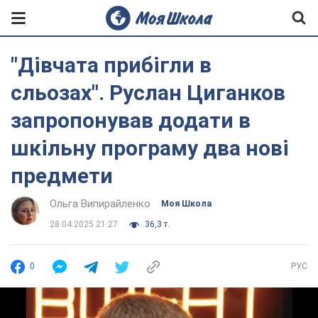
"Дівчата прибігли в
сльозах". Руслан Циганков
запропонував додати в
шкільну програму два нові
предмети
Ольга Випирайленко
Моя Школа
28.04.2025 21:27
36,3 т.
0
РУС