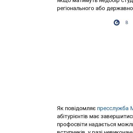
якщо матимуть недобір студе
регіонального або державно
В
Як повідомляє
пресслужба
М
абітурієнтів має завершитис
профосвіти надається можли
вступників, у разі невикона