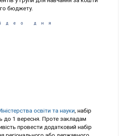
нтів у групи для навчання за кошти
го бюджету.
ідео дня
іністерства освіти та науки
, набір
ь до 1 вересня. Проте закладам
вість провести додатковий набір
ння регіонального або державного