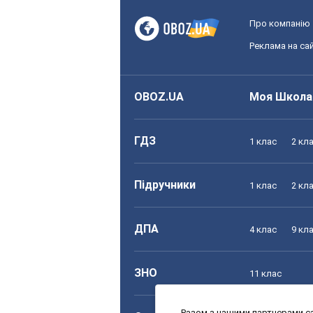
Про компанію
Реклама на сай
OBOZ.UA
Моя Школа
ГДЗ
1 клас
2 кл
Підручники
1 клас
2 кл
ДПА
4 клас
9 кл
ЗНО
11 клас
Разом з нашими партнерами са