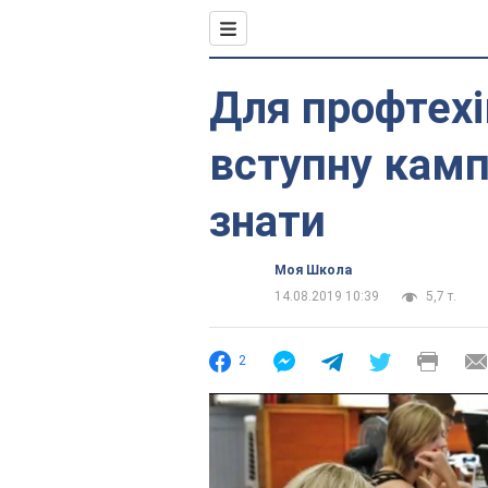
Для профтех
вступну камп
знати
Моя Школа
14.08.2019 10:39
5,7 т.
2