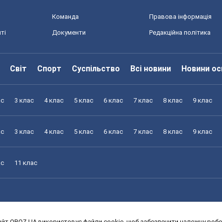
Команда
Правова інформація
ті
Документи
Редакційна політика
Світ
Спорт
Суспільство
Всі новини
Новини ос
ас
3 клас
4 клас
5 клас
6 клас
7 клас
8 клас
9 клас
ас
3 клас
4 клас
5 клас
6 клас
7 клас
8 клас
9 клас
ас
11 клас
йт OBOZ.UA використовує файли cookie, щоб забезпечити належну робот