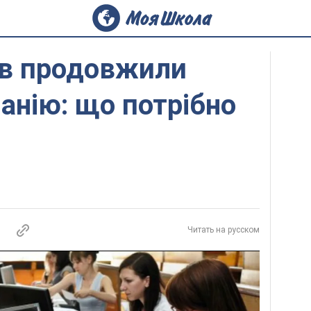
ів продовжили
анію: що потрібно
Читать на русском