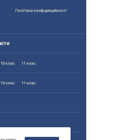
Політика конфіденційності
віти
10 клас
11 клас
10 клас
11 клас
у сайту,