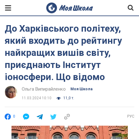
До Харківського політеху,
який входить до рейтингу
найкращих вишів світу,
приєднають Інститут
іоносфери. Що відомо
Ольга Випирайленко
Моя Школа
11.03.2024 10:10
11,0 т.
0
РУС