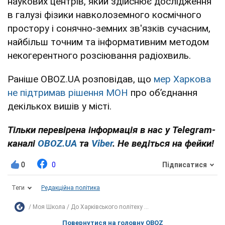
наукових центрів, який здійснює дослідження
в галузі фізики навколоземного космічного
простору і сонячно-земних зв'язків сучасним,
найбільш точним та інформативним методом
некогерентного розсіювання радіохвиль.
Раніше OBOZ.UA розповідав, що
мер Харкова
не підтримав рішення МОН
про обʼєднання
декількох вишів у місті.
Тільки перевірена інформація в нас у Telegram-
каналі
OBOZ.UA
та
Viber
. Не ведіться на фейки!
0
0
Підписатися
Теги
Редакційна політика
Моя Школа
До Харківського політеху ...
Повернутися на головну OBOZ