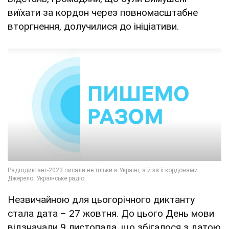
виїхати за кордон через повномасштабне
вторгнення, долучилися до ініціативи.
Незвичайною для цьогорічного диктанту
стала дата – 27 жовтня. До цього День мови
відзначали 9 листопада, що збігалося з датою