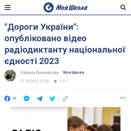
"Дороги України":
опубліковано відео
радіодиктанту національної
єдності 2023
Карина Вишнякова
Моя Школа
27.10.2023 13:24
3,7 т.
48
РУС