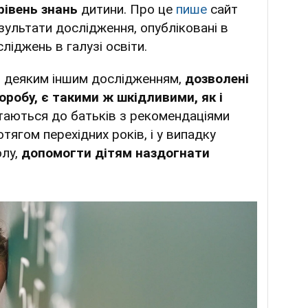
рівень знань
дитини. Про це
пише
сайт
езультати дослідження, опубліковані в
іджень в галузі освіти.
ч деяким іншим дослідженням,
дозволені
оробу, є такими ж шкідливими, як і
ртаються до батьків з рекомендаціями
тягом перехідних років, і у випадку
олу,
допомогти дітям наздогнати