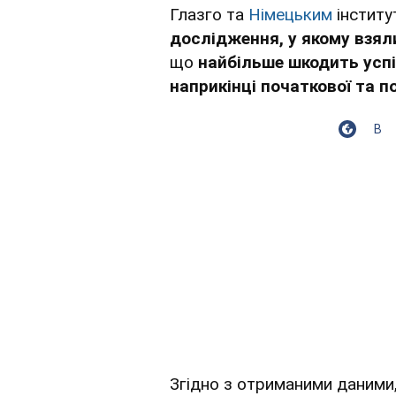
Глазго та
Німецьким
інститу
дослідження, у якому взял
що
найбільше шкодить усп
наприкінці початкової та 
В
Згідно з отриманими даними, 