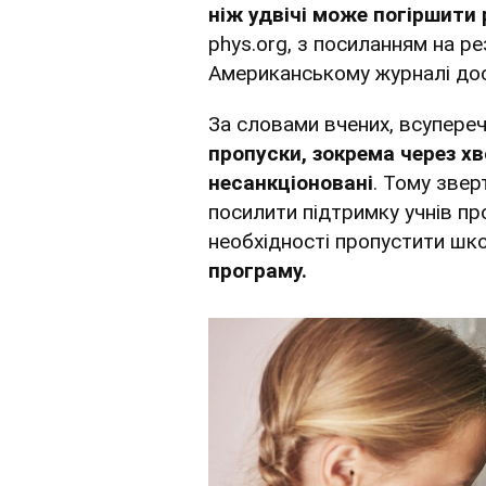
ніж удвічі може погіршити 
phys.org, з посиланням на р
Американському журналі досл
За словами вчених, всупере
пропуски, зокрема через хв
несанкціоновані
. Тому зве
посилити підтримку учнів про
необхідності пропустити шк
програму.