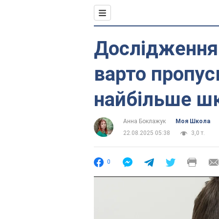
Дослідження 
варто пропус
найбільше шк
Анна Боклажук
Моя Школа
22.08.2025 05:38
3,0 т.
0