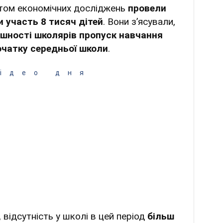
том економічних досліджень
провели
и участь 8 тисяч дітей
. Вони з’ясували,
ішності школярів пропуск навчання
початку середньої школи
.
ідео дня
відсутність у школі в цей період
більш