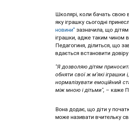
Школярі, коли бачать свою вч
яку іграшку сьогодні принес
новини"
зазначила, що дітям 
іграшки, адже таким чином в
Педагогиня, ділиться, що за
вдається встановити довіру 
"Я дозволяю дітям приносити
обняти свої ж мʼякі іграшки
нормалізувати емоційний ст
між мною і дітьми",
– каже 
Вона додає, що діти у почат
може називати вчительку с