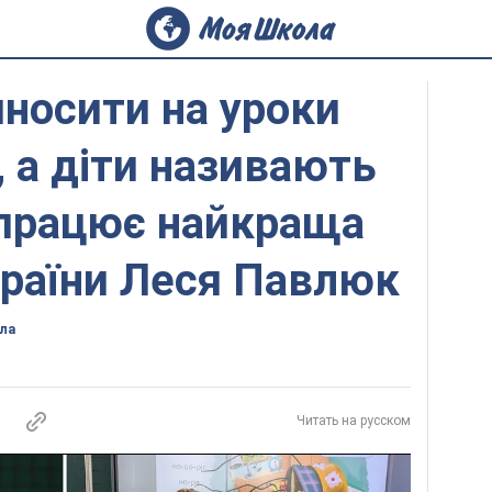
носити на уроки
, а діти називають
 працює найкраща
країни Леся Павлюк
ла
Читать на русском