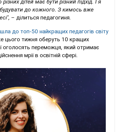
зних дітей має бути різний підхід. І я
будувати до кожного. З кимось вже
есі",
– ділиться педагогиня.
йшла до топ-50 найкращих педагогів світу
же цього тижня оберуть 10 кращих
аї оголосять переможця, який отримає
йснення мрії в освітній сфері.