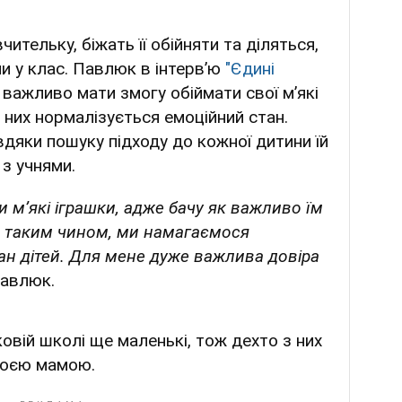
ительку, біжать її обійняти та діляться,
ли у клас. Павлюк в інтервʼю
"Єдині
важливо мати змогу обіймати свої мʼякі
 них нормалізується емоційний стан.
вдяки пошуку підходу до кожної дитини їй
з учнями.
 мʼякі іграшки, адже бачу як важливо їм
 і, таким чином, ми намагаємося
ан дітей. Для мене дуже важлива довіра
Павлюк.
ковій школі ще маленькі, тож дехто з них
воєю мамою.