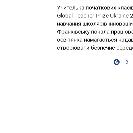
Учителька початкових класі
Global Teacher Prize Ukraine
навчання школярів інновацій
Франківську почала працюва
освітянка намагається надав
створювати безпечне серед
В