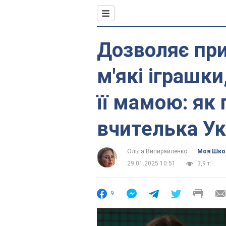
Дозволяє при
м'які іграшки
її мамою: як
вчителька У
Ольга Випирайленко
Моя Шко
29.01.2025 10:51
3,9 т.
9