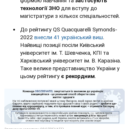
формою навчання та
застосують
технології ЗНО
для вступу до
магістратури з кількох спеціальностей.
До рейтингу QS Quacquarelli Symonds-
2022
внесли 41 український виш
.
Найвищі позиції посіли Київський
університет ім. Т. Шевченка, КПІ та
Харківський університет ім. В. Каразіна.
Таке велике представництво України у
цьому рейтингу
є рекордним
.