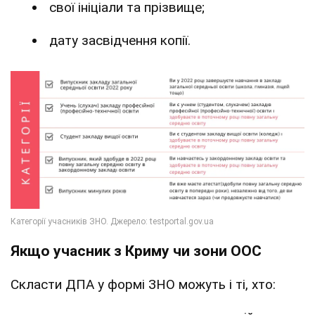
свої ініціали та прізвище;
дату засвідчення копії.
Якщо учасник з Криму чи зони ООС
Скласти ДПА у формі ЗНО можуть і ті, хто: