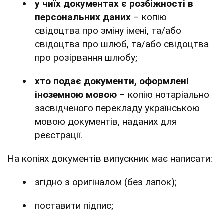
у чиїх документах є розбіжності в
персональних даних
– копію
свідоцтва про зміну імені, та/або
свідоцтва про шлюб, та/або свідоцтва
про розірвання шлюбу;
хто подає документи, оформлені
іноземною мовою
– копію нотаріально
засвідченого перекладу українською
мовою документів, наданих для
реєстрації.
На копіях документів випускник має написати:
згідно з оригіналом (без лапок);
поставити підпис;