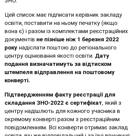
ЗНО.
Цей список має підписати керівник закладу
освіти, поставити на ньому печатку (якщо
вона є) і разом із комплектами реєстраційних
документів
не пізніше ніж 1 березня 2022
року
надіслати поштою до регіонального
центру оцінювання якості освіти.
Дату
подання визначатимуть за відтиском
штемпеля відправлення на поштовому
конверті.
Підтвердженням факту реєстрації для
складання ЗНО-2022 є сертифікат
, який з
центру надішлють для кожного учасника в
окремому конверті разом з реєстраційним
повідомленням. Всі конверти отримає заклад
освіти, він же відповідальний і за їхні вручення.