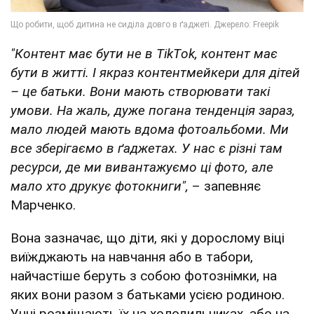
"Контент має бути не в ТikТok, контент має
бути в житті. І якраз контентмейкери для дітей
– це батьки. Вони мають створювати такі
умови. На жаль, дуже погана тенденція зараз,
мало людей мають вдома фотоальбоми. Ми
все зберігаємо в ґаджетах. У нас є різні там
ресурси, де ми вивантажуємо ці фото, але
мало хто друкує фотокниги",
– запевняє
Марченко.
Вона зазначає, що діти, які у дорослому віці
виїжджають на навчання або в табори,
найчастіше беруть з собою фотознімки, на
яких вони разом з батьками усією родиною.
Учні розміщають їх на холодильниках, або на