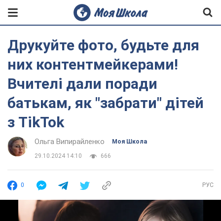
Друкуйте фото, будьте для
них контентмейкерами!
Вчителі дали поради
батькам, як "забрати" дітей
з TikTok
Ольга Випирайленко
Моя Школа
29.10.2024 14:10
666
0
РУС