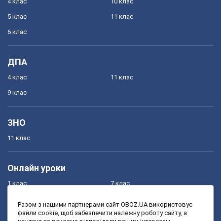
4 клас
10 клас
5 клас
11 клас
6 клас
ДПА
4 клас
11 клас
9 клас
ЗНО
11 клас
Онлайн уроки
1 клас
7 клас
2 клас
8 клас
Разом з нашими партнерами сайт OBOZ.UA використовує
файли cookie, щоб забезпечити належну роботу сайту, а
3 клас
9 клас