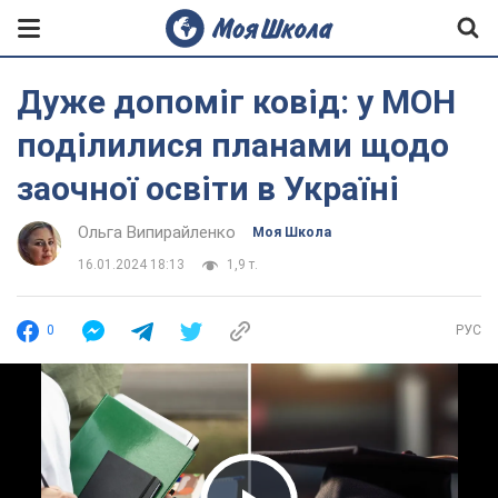
Дуже допоміг ковід: у МОН
поділилися планами щодо
заочної освіти в Україні
Ольга Випирайленко
Моя Школа
16.01.2024 18:13
1,9 т.
0
РУС