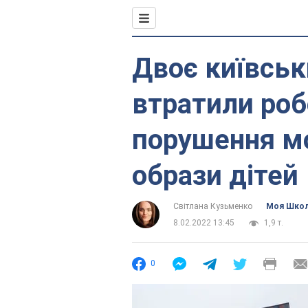
Двоє київськ
втратили роб
порушення мо
образи дітей
Світлана Кузьменко
Моя Шко
8.02.2022 13:45
1,9 т.
0