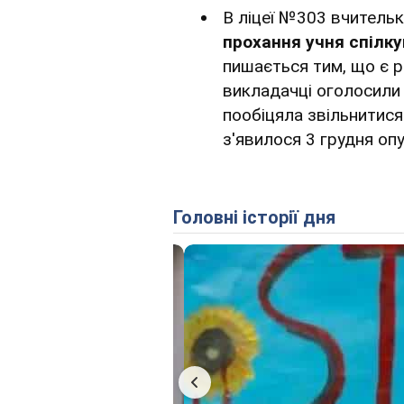
В ліцеї №303 вчительк
прохання учня спілку
пишається тим, що є р
викладачці оголосили 
пообіцяла звільнитися
з'явилося 3 грудня оп
Головні історії дня