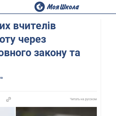
их вчителів
оту через
вного закону та
ла
Читать на русском