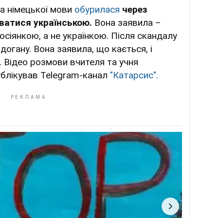
а німецької мови
обурилася
через
ватися українською.
Вона заявила –
осіянкою, а не українкою. Після скандалу
догану. Вона заявила, що кається, і
. Відео розмови вчителя та учня
ублікував Telegram-канал
"Катарсис"
.