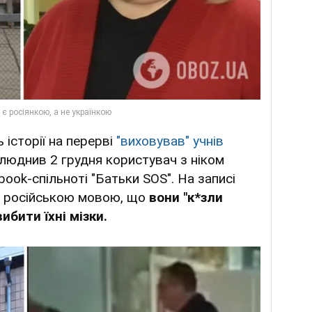
 історії на перерві
"виховував" учнів
илюднив 2 грудня користувач з ніком
book-спільноті "Батьки SOS". На записі
м російською мовою, що
вони "к*зли
ибити їхні мізки.