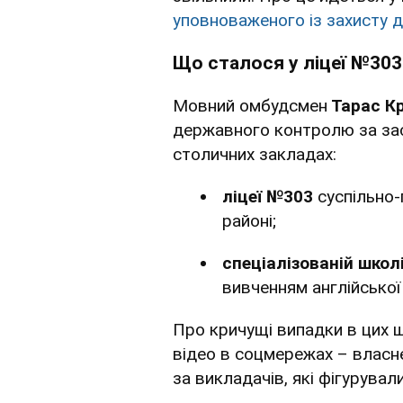
уповноваженого із захисту 
Що сталося у ліцеї №303
Мовний омбудсмен
Тарас К
державного контролю за за
столичних закладах:
ліцеї №303
суспільно
районі;
спеціалізованій школі
вивченням англійської
Про кричущі випадки в цих ш
відео в соцмережах – власн
за викладачів, які фігурувал