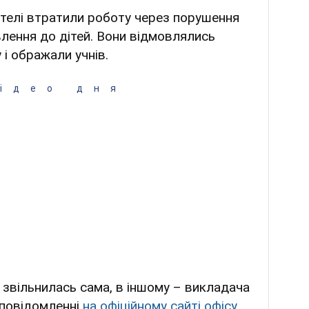
ителі втратили роботу через порушення
лення до дітей. Вони відмовлялись
 і ображали учнів.
ідео дня
 звільнилась сама, в іншому – викладача
 повідомленні
на офіційному сайті офісу