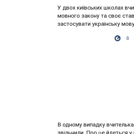
У двох київських школах вч
мовного закону та своє став
застосувати українську мову
В
В одному випадку вчителька
звільнили. Про це йдеться у