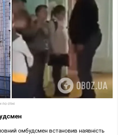
будсмен
мовний омбудсмен встановив наявність