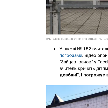
У школі № 152 вчитель
погрозами
. Відео опр
"Зайцев Іванов" у Face
вчитель кричить дітя
довбані", і погрожує в