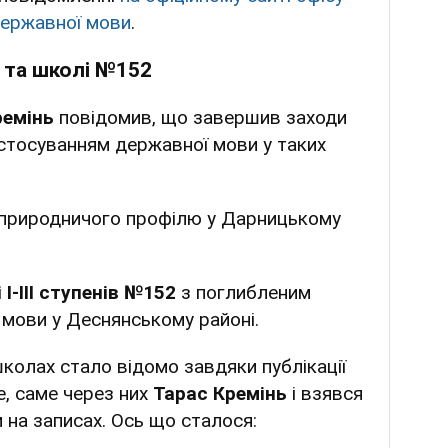
державної мови
.
 та школі №152
ремінь
повідомив, що завершив заходи
стосуванням державної мови у таких
-природничого профілю у Дарницькому
 І-ІІІ ступенів №152
з поглибленим
 мови у Деснянському районі.
колах стало відомо завдяки публікації
е, саме через них
Тарас Кремінь
і взявся
и на записах. Ось що сталося: