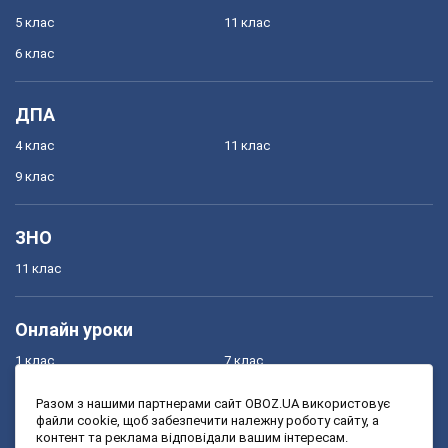
5 клас
11 клас
6 клас
ДПА
4 клас
11 клас
9 клас
ЗНО
11 клас
Онлайн уроки
1 клас
7 клас
2 клас
8 клас
Разом з нашими партнерами сайт OBOZ.UA використовує
файли cookie, щоб забезпечити належну роботу сайту, а
3 клас
9 клас
контент та реклама відповідали вашим інтересам.