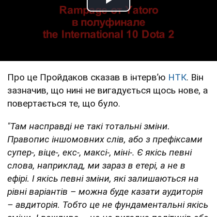
Play Video
Про це Пройдаков сказав в інтервʼю
НТК
. Він
зазначив, що нині не вигадується щось нове, а
повертається те, що було.
"Там насправді не такі тотальні зміни.
Правопис іншомовних слів, або з префіксами
супер-, віце-, екс-, максі-, міні-. Є якісь певні
слова, наприклад, ми зараз в етері, а не в
ефірі. І якісь певні зміни, які залишаються на
рівні варіантів – можна буде казати аудиторія
– авдиторія. Тобто це не фундаментальні якісь