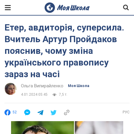
Етер, авдиторія, суперсила.
Вчитель Артур Пройдаков
пояснив, чому зміна
українського правопису
зараз на часі
Ольга Випирайленко
Моя Школа
4.01.2024 05:45
7,5 т.
52
РУС