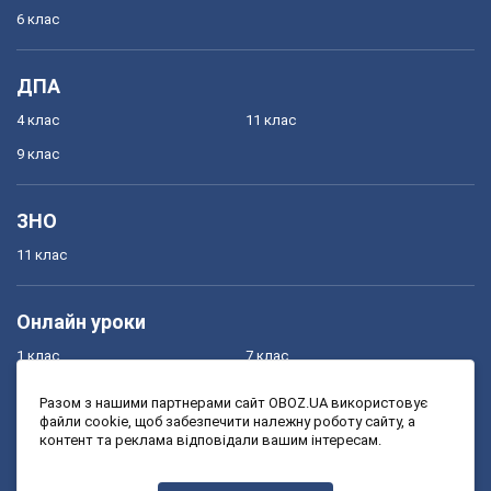
6 клас
ДПА
4 клас
11 клас
9 клас
ЗНО
11 клас
Онлайн уроки
1 клас
7 клас
2 клас
8 клас
Разом з нашими партнерами сайт OBOZ.UA використовує
файли cookie, щоб забезпечити належну роботу сайту, а
3 клас
9 клас
контент та реклама відповідали вашим інтересам.
4 клас
10 клас