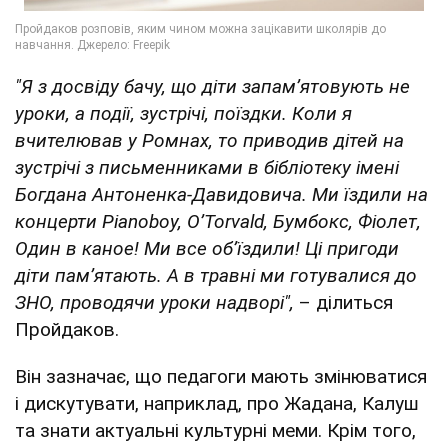
"Я з досвіду бачу, що діти запамʼятовують не
уроки, а події, зустрічі, поїздки. Коли я
вчителював у Ромнах, то приводив дітей на
зустрічі з письменниками в бібліотеку імені
Богдана Антоненка-Давидовича. Ми їздили на
концерти Pianoboy, O’Torvald, Бумбокс, Фіолет,
Один в каное! Ми все обʼїздили! Ці пригоди
діти памʼятають. А в травні ми готувалися до
ЗНО, проводячи уроки надворі",
– ділиться
Пройдаков.
Він зазначає, що педагоги мають змінюватися
і дискутувати, наприклад, про Жадана, Калуш
та знати актуальні культурні меми. Крім того,