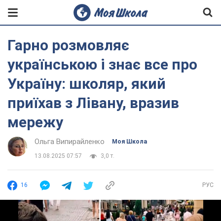
Гарно розмовляє
українською і знає все про
Україну: школяр, який
приїхав з Лівану, вразив
мережу
Ольга Випирайленко
Моя Школа
13.08.2025 07:57
3,0 т.
16
РУС