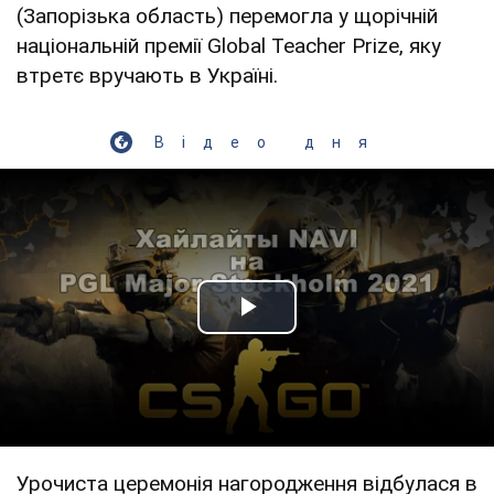
(Запорізька область) перемогла у щорічній
національній премії Global Teacher Prize, яку
втретє вручають в Україні.
Відео дня
Play Video
Урочиста церемонія нагородження відбулася в