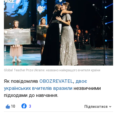
Як повідомляв
OBOZREVATEL
,
двоє
українських вчителів вразили
незвичними
підходами до навчання.
10
3
Підписатися