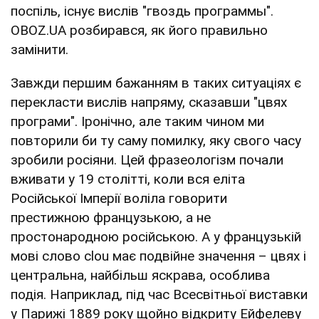
поспіль, існує вислів "гвоздь программы".
OBOZ.UA розбирався, як його правильно
замінити.
Завжди першим бажанням в таких ситуаціях є
перекласти вислів напряму, сказавши "цвях
програми". Іронічно, але таким чином ми
повторили би ту саму помилку, яку свого часу
зробили росіяни. Цей фразеологізм почали
вживати у 19 столітті, коли вся еліта
Російської Імперії воліла говорити
престижною французькою, а не
простонародною російською. А у французькій
мові слово clou має подвійне значення – цвях і
центральна, найбільш яскрава, особлива
подія. Наприклад, під час Всесвітньої виставки
у Парижі 1889 року щойно відкриту Ейфелеву