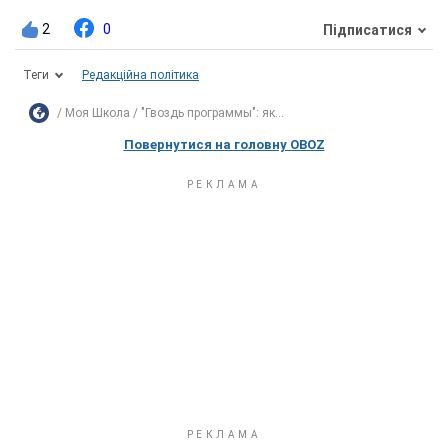
2
0
Підписатися
Теги
Редакційна політика
Моя Школа
"Гвоздь программы": як...
Повернутися на головну OBOZ