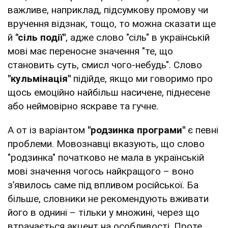
важливе, наприклад, підсумкову промову чи
вручення відзнак, тощо, то можна сказати ще
й
"сіль події"
, адже слово "сіль" в українській
мові має переносне значення "те, що
становить суть, смисл чого-небудь". Слово
"кульмінація"
підійде, якщо ми говоримо про
щось емоційно найбільш насичене, піднесене
або неймовірно яскраве та гучне.
А от із варіантом
"родзинка програми"
є певні
проблеми. Мовознавці вказують, що слово
"родзинка" початково не мала в українській
мові значення чогось найкращого – воно
з’явилось саме під впливом російської. Ба
більше, словники не рекомендують вживати
його в однині – тільки у множині, через що
втрачається акцент на особливості. Проте