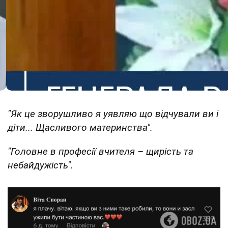
"Як це зворушливо я уявляю що відчували ви і
діти... Щасливого материнства".
"Головне в професії вчителя – щирість та
небайдужість".