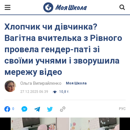
Хлопчик чи дівчинка?
Вагітна вчителька з Рівного
провела гендер-паті зі
своїми учнями і зворушила
мережу відео
Ольга Випирайленко
Моя Школа
27.12.2025 06:39
10,8 т.
0
РУС