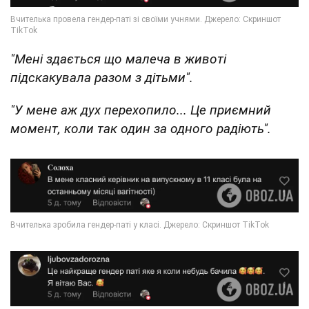
"Мені здається що малеча в животі
підскакувала разом з дітьми".
"У мене аж дух перехопило... Це приємний
момент, коли так один за одного радіють".