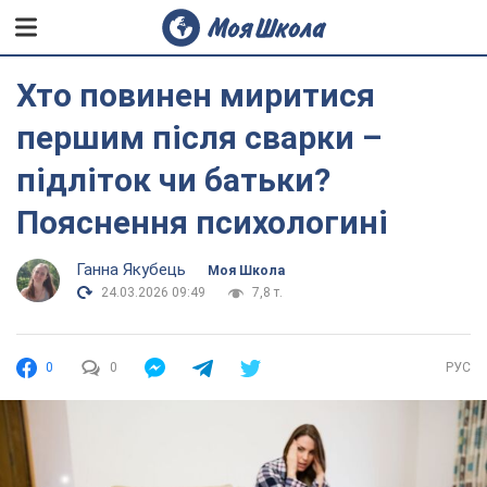
Хто повинен миритися
першим після сварки –
підліток чи батьки?
Пояснення психологині
Ганна Якубець
Моя Школа
24.03.2026 09:49
7,8 т.
0
0
РУС