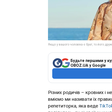
Будьте першими у ку
OBOZ.UA у Google
Різних родичів – кровних і н
вміємо ми називати їх прав
репетиторка, яка веде
TikTo