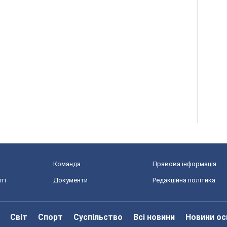
Команда
Правова інформація
ті
Документи
Редакційна політика
Світ
Спорт
Суспільство
Всі новини
Новини ос