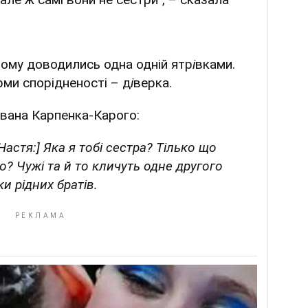
ьому доводились одна одній ятр
і
вками.
рми спорідненості – д
і
верка.
Івана Карпенка-Карого:
Настя:] Яка я тобі сестра? Тілько що
що? Чужі та й то кличуть одне другого
и рідних братів.