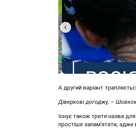
А другий варіант трапляється
Діверкові догоджу, – Шовко
Існує також третя назва дл
простіше запам’ятати, адже 