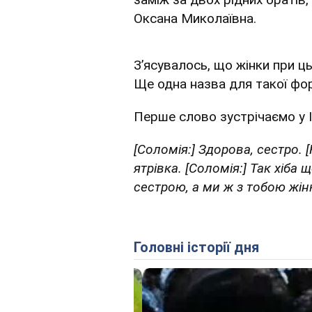
Оксана Миколаївна.
З’ясувалось, що жінки при ц
Ще одна назва для такої фо
Перше слово зустрічаємо у 
[Соломія:] Здорова, сестро. [
ятрівка. [Соломія:] Так хіба 
сестрою, а ми ж з тобою жінк
Головні історії дня