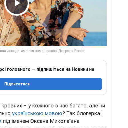
Play Video
рсі головного — підпишіться на Новини на
Підписатися
е кровних – у кожного з нас багато, але чи
ильно
українською мовою
? Так блогерка і
k
під іменем Оксана Миколаївна