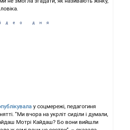
ями не змогла згадати, як називають жінку,
ловіка.
ідео дня
опублікувала
у соцмережі, педагогиня
ятті. "Ми вчора на укрліт сиділи і думали,
айдаш Мотрі Кайдаш? Бо вони вийшли
 але ж самі вони не сестри", – сказала