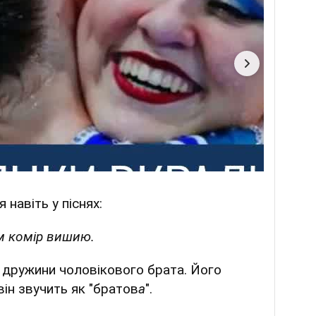
 навіть у піснях:
м комір вишию.
я дружини чоловікового брата. Його
він звучить як "братов
а
".