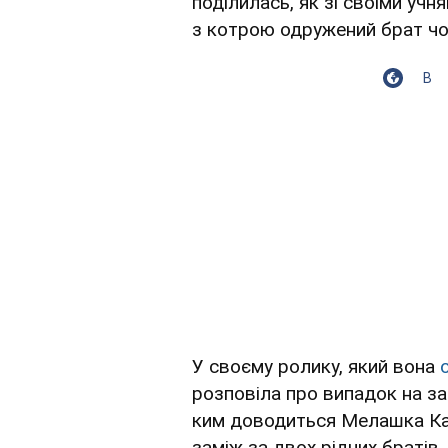
поділилась, як зі своїми учн
з котрою одружений брат чо
В
У своєму ролику, який вона
розповіла про випадок на зан
ким доводиться Мелашка К
заміж за двох рідних братів,