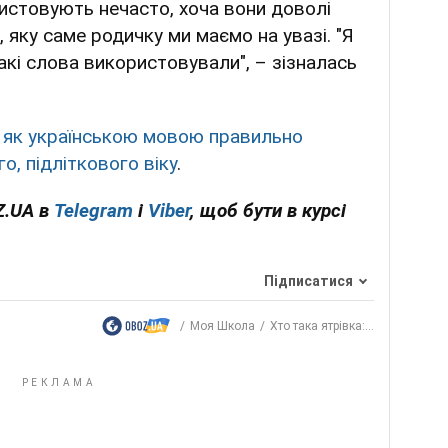
ристовують нечасто, хоча вони доволі
 яку саме родичку ми маємо на увазі. "Я
акі слова використовували", – зізналась
,
як українською мовою правильно
о, підліткового віку
.
Z.UA в
Telegram
і
Viber
, щоб бути в курсі
Підписатися
Моя Школа
Хто така ятрівка:...