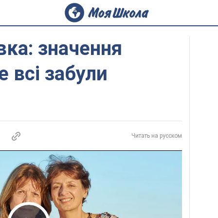
вка: значення
е всі забули
Читать на русском