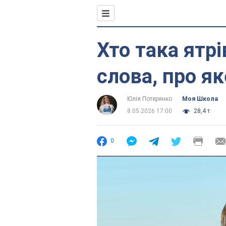
Хто така ятрі
слова, про як
Юлія Потерянко
Моя Школа
8.05.2026 17:00
28,4 т.
0