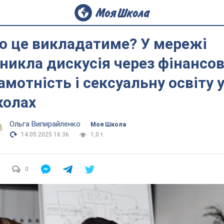
о це викладатиме? У мережі
никла дискусія через фінансо
амотність і сексуальну освіту 
олах
Ольга Випирайленко
Моя Школа
14.05.2025 16:36
1,0 т.
0