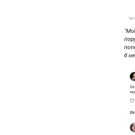
"Мо
пор
поп
б не