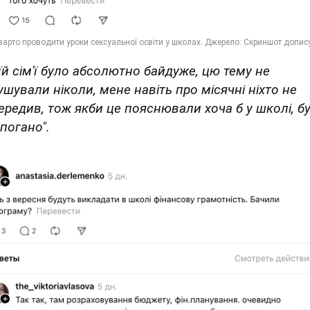
їй сім'ї було абсолютно байдуже, цю тему не
ушували ніколи, мене навіть про місячні ніхто не
ередив, тож якби це пояснювали хоча б у школі, б
погано".