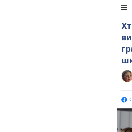
Хт
ви
гр
шк
0