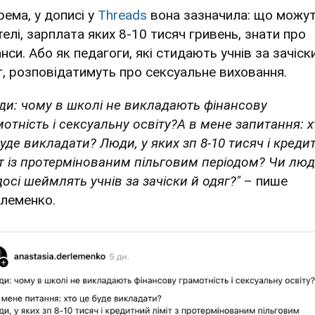
рема, у дописі у
Тhreads
вона зазначила: що можу
телі, зарплата яких 8-10 тисяч гривень, знати про
нси. Або як педагоги, які стидають учнів за зачіск
г, розповідатимуть про сексуальне виховання.
ди: чому в школі не викладають фінансову
мотність і сексуальну освіту?А в мене запитання: х
буде викладати? Люди, у яких зп 8-10 тисяч і креди
іт із протермінованим пільговим періодом? Чи люд
досі шеймлять учнів за зачіски й одяг?"
– пише
леменко.