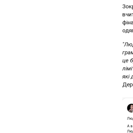
Зок
вчи
фіна
одя
"Лю
гра
це 
лім
які 
Дер