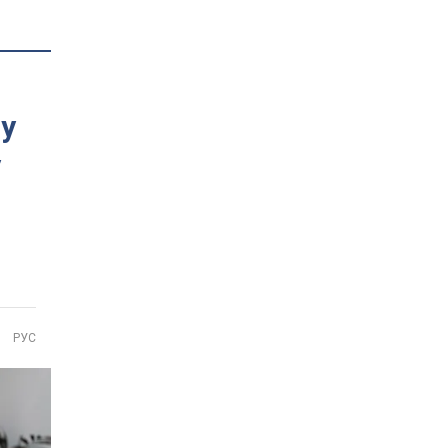
ву
у
РУС