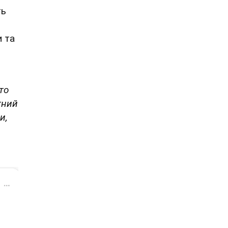
ть
и та
то
тний
и,