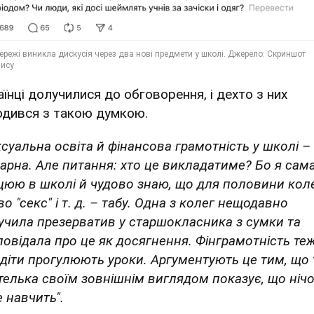
аїнці долучилися до обговорення, і дехто з них
одився з такою думкою.
ксуальна освіта й фінансова грамотність у школі – 
арна. Але питання: хто це викладатиме? Бо я сам
цюю в школі й чудово знаю, що для половини кол
о "секс" і т. д. – табу. Одна з колег нещодавно
учила презерватив у старшокласника з сумки та
повідала про це як досягнення. Фінграмотність теж
 діти прогулюють уроки. Аргументують це тим, що 
телька своїм зовнішнім виглядом показує, що ніч
е навчить".