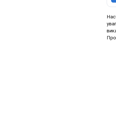
Нас
ува
вик
Про