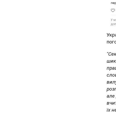
Укр
пог
"Се
шик
пра
слов
вил
роз
але
вчи
їх н