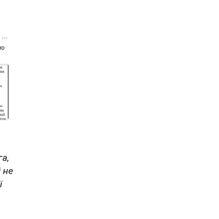
га,
 не
ї