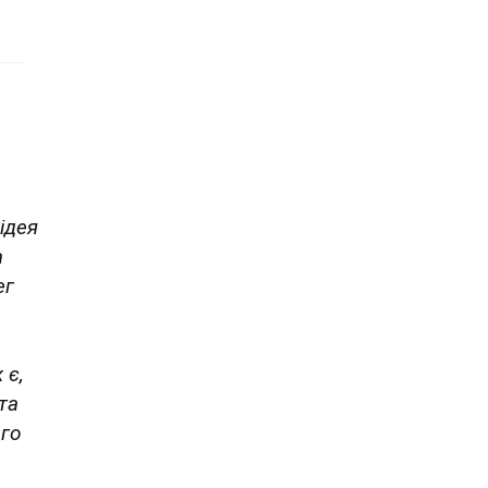
ідея
а
ег
 є,
та
ого