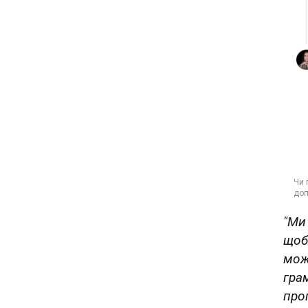
"Ми
щоб
мож
гра
про