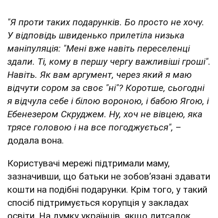
"Я проти таких подарунків. Бо просто не хочу.
У відповідь швиденько прилетіла низька
маніпуляція: "Мені вже навіть переселенці
здали. Ті, кому в першу чергу важливіші гроші".
Навіть. Як вам аргумент, через який я маю
відчути сором за своє "ні"? Коротше, сьогодні
я відчула себе і білою вороною, і бабою Ягою, і
Ебенезером Скруджем. Ну, хоч не вівцею, яка
трясе головою і на все погоджується",
–
додала вона.
Користувачі мережі підтримали маму,
зазначивши, що батьки не зобовʼязані здавати
кошти на подібні подарунки. Крім того, у такий
спосіб підтримується корупція у закладах
освіти. На думку українців, якщо дитсадок