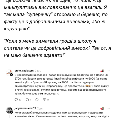
"Це болюча тема. Як не одне, то інше. А ці
маніпулятивні висловлювання це взагалі. Я
так мала "суперечку" стосовно 8 березня, по
факту це є добровільними внесками, або ж
корупцією".
"Коли з мене вимагали гроші в школу я
спитала чи це добровільний внесок? Так от, я
не маю бажання здавати!"