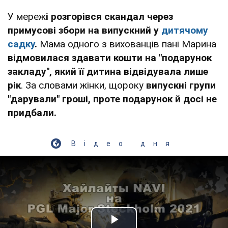
У мереж
і розгорівся скандал через
примусові збори на випускний у
дитячому
садку
.
Мама одного з вихованців пані Марина
відмовилася здавати кошти на "подарунок
закладу", який її дитина відвідувала лише
рік
. За словами жінки, щороку
випускні групи
"дарували" гроші, проте подарунок й досі не
придбали.
Відео дня