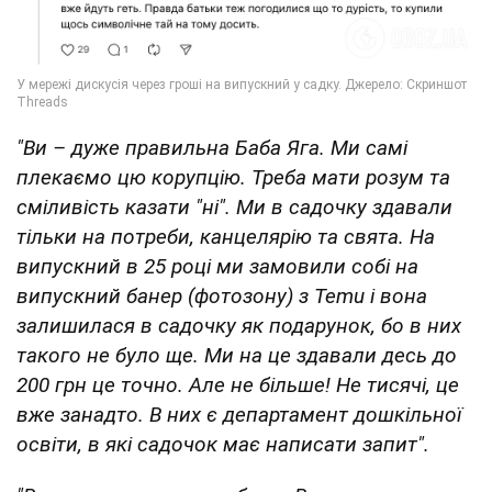
"Ви – дуже правильна Баба Яга. Ми самі
плекаємо цю корупцію. Треба мати розум та
сміливість казати "ні". Ми в садочку здавали
тільки на потреби, канцелярію та свята. На
випускний в 25 році ми замовили собі на
випускний банер (фотозону) з Temu і вона
залишилася в садочку як подарунок, бо в них
такого не було ще. Ми на це здавали десь до
200 грн це точно. Але не більше! Не тисячі, це
вже занадто. В них є департамент дошкільної
освіти, в які садочок має написати запит".