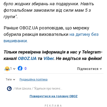
було жодних збирань на подарунки. Навіть
фотоальбоми замовили від сили мам 5 з
групи".
Раніше OBOZ.UA розповідав, що мережу
обурила реакція виховательки
на дитину без
вишиванки.
Тільки перевірена інформація в нас у Telegram-
каналі
OBOZ.UA
та
Viber
. Не ведіться на фейки!
1
0
Підписатися
Теги
Редакційна політика
Моя Школа
"Йдеться про тисячі...
Повернутися на головну OBOZ