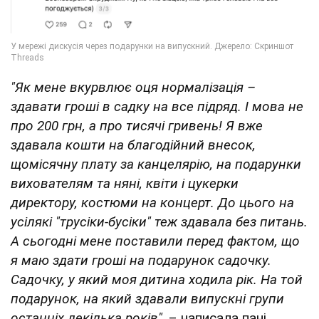
"Як мене вкурвлює оця нормалізація –
здавати гроші в садку на все підряд. І мова не
про 200 грн, а про тисячі гривень! Я вже
здавала кошти на благодійний внесок,
щомісячну плату за канцелярію, на подарунки
вихователям та няні, квіти і цукерки
директору, костюми на концерт. До цього на
усілякі "трусіки-бусіки" теж здавала без питань.
А сьогодні мене поставили перед фактом, що
я маю здати гроші на подарунок садочку.
Садочку, у який моя дитина ходила рік. На той
подарунок, на який здавали випускні групи
останніх декілька років",
– написала пані