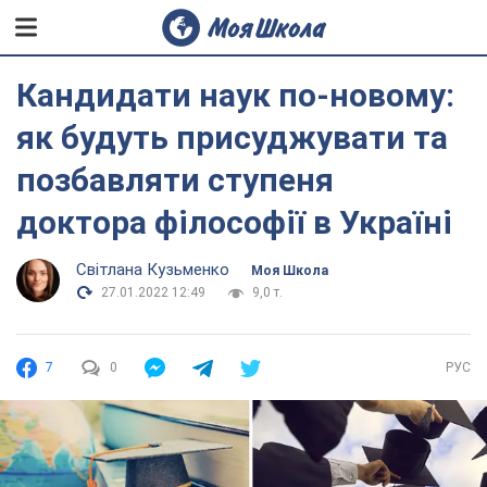
Кандидати наук по-новому:
як будуть присуджувати та
позбавляти ступеня
доктора філософії в Україні
Світлана Кузьменко
Моя Школа
27.01.2022 12:49
9,0 т.
7
0
РУС