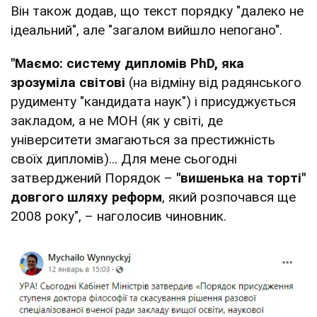
Він також додав, що текст порядку "далеко не
ідеальний", але "загалом вийшло непогано".
"Маємо: систему дипломів PhD, яка
зрозуміла світові
(на відміну від радянського
рудименту "кандидата наук") і присуджується
закладом, а не МОН (як у світі, де
університети змагаються за престижність
своїх дипломів)... Для мене сьогодні
затверджений Порядок –
"вишенька на торті"
довгого шляху реформ
, який розпочався ще
2008 року", – наголосив чиновник.