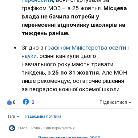
графіком МОЗ – з 25 жовтня.
Місцева
влада не бачила потреби у
перенесенні відпочинку школярів на
тиждень раніше.
Згідно з
графіком Міністерства освіти і
науки
, осінні канікули цього
навчального року мають тривати
тиждень,
з 25 по 31 жовтня.
Але МОН
лише рекомендує, остаточне рішення
за педрадою кожної окремої школи.
0
0
Підписатися
Теги
Редакційна політика
Моя Школа
Київ переходить у...
Повернутися на головну OBOZ