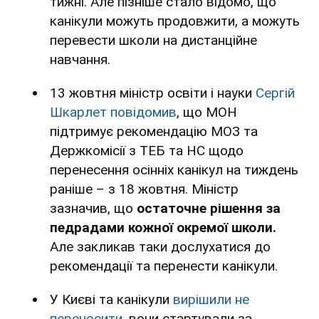
тижні. Але пізніше стало відомо, що
канікули можуть продовжити, а можуть
перевести школи на дистанційне
навчання.
13 жовтня міністр освіти і науки
Сергій
Шкарлет повідомив
, що МОН
підтримує рекомендацію МОЗ та
Держкомісії з ТЕБ та НС щодо
перенесення осінніх канікул на тиждень
раніше – з 18 жовтня. Міністр
зазначив, що
остаточне рішення за
педрадами кожної окремої школи.
Але закликав таки дослухатися до
рекомендації та перенести канікули.
У Києві та канікули
вирішили не
переносити
, вони стартували за