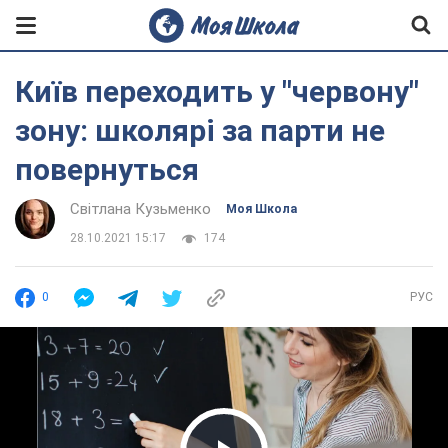
Київ переходить у "червону"
зону: школярі за парти не
повернуться
Світлана Кузьменко
Моя Школа
28.10.2021 15:17
174
0
РУС