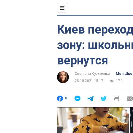
Киев переход
зону: школьн
вернутся
Светлана Кузьменко
Моя Шко
28.10.2021 15:17
174
0