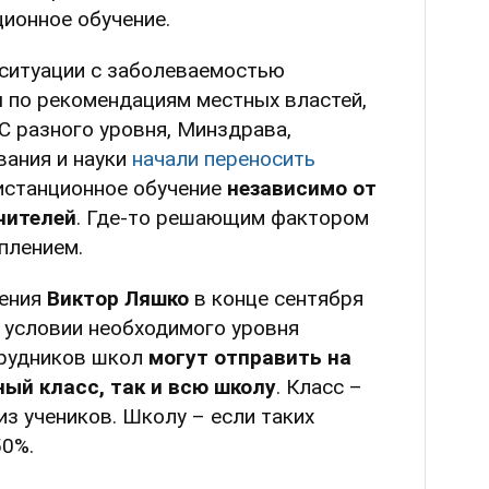
ционное обучение.
 ситуации с заболеваемостью
 по рекомендациям местных властей,
С разного уровня, Минздрава,
вания и науки
начали переносить
истанционное обучение
независимо от
чителей
. Где-то решающим фактором
плением.
нения
Виктор Ляшко
в конце сентября
 условии необходимого уровня
трудников школ
могут отправить на
ный класс, так и всю школу
. Класс –
из учеников. Школу – если таких
50%.