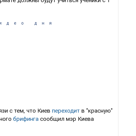
ормате должны будут учиться ученики с 1
идео дня
язи с тем, что Киев
переходит
в "красную"
чного
брифинга
сообщил мэр Киева