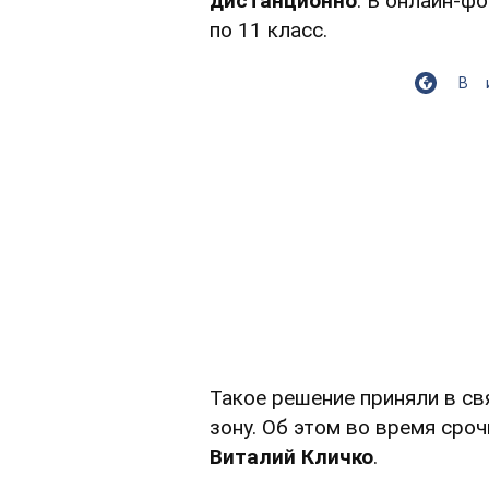
дистанционно
. В онлайн-ф
по 11 класс.
В
Такое решение приняли в св
зону. Об этом во время сро
Виталий Кличко
.