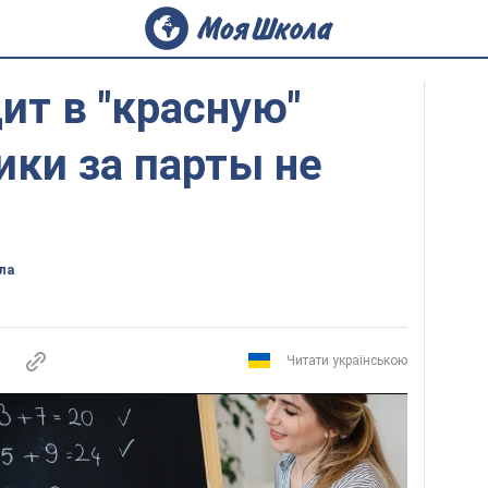
ит в "красную"
ики за парты не
ла
Читати українською