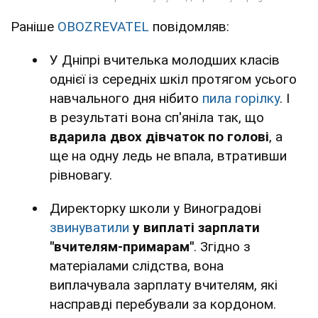
Раніше
OBOZREVATEL
повідомляв:
У Дніпрі вчителька молодших класів
однієї із середніх шкіл протягом усього
навчального дня нібито
пила горілку
. І
в результаті вона сп'яніла так, що
вдарила двох дівчаток по голові
, а
ще на одну ледь не впала, втративши
рівновагу.
Директорку школи у Виноградові
звинуватили
у виплаті зарплати
"вчителям-примарам"
. Згідно з
матеріалами слідства, вона
виплачувала зарплату вчителям, які
насправді перебували за кордоном.