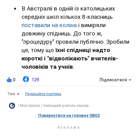
В Австралії в одній із католицьких
середніх шкіл кількох 8-класниць
поставили на коліна
і виміряли
довжину спідниць. До того ж,
"процедуру" провели публічно. Зробили
це, тому що
їхні спідниці надто
короткі і "відволікають" вчителів-
чоловіків та учнів
.
0
129
Підписатися
Теги
Редакційна політика
Моя Школа
Київський учитель заклав...
Повернутися на головну OBOZ