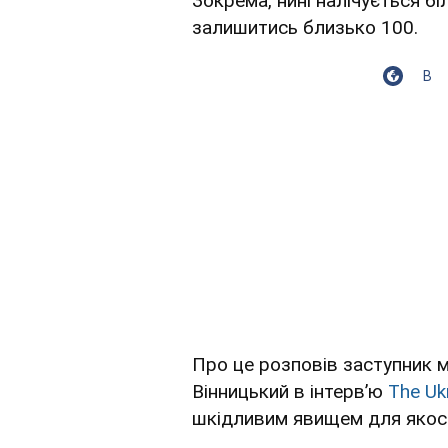
Зокрема, нині налічується б
залишитись близько 100.
В
Про це розповів заступник м
Вінницький в інтервʼю
The Ukr
шкідливим явищем для якості