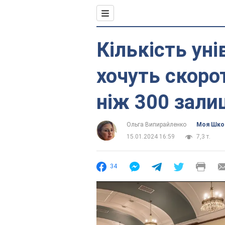
Кількість уні
хочуть скорот
ніж 300 зали
Ольга Випирайленко
Моя Шко
15.01.2024 16:59
7,3 т.
34