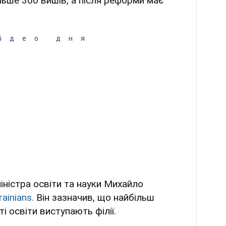
ільше 300 вишів, а після реформи має
ідео дня
іністра освіти та науки Михайло
ainians.
Він зазначив, що найбільш
 освіти виступають філії.