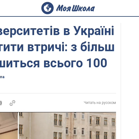
верситетів в Україні
ити втричі: з більш
шиться всього 100
ла
Читать на русском