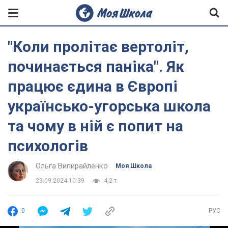
"Коли пролітає вертоліт,
починається паніка". Як
працює єдина в Європі
українсько-угорська школа
та чому в ній є попит на
психологів
Ольга Випирайленко
Моя Школа
23.09.2024 10:39
4,2 т.
0
РУС