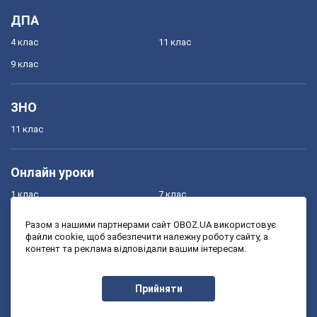
ДПА
4 клас
11 клас
9 клас
ЗНО
11 клас
Онлайн уроки
1 клас
7 клас
2 клас
8 клас
Разом з нашими партнерами сайт OBOZ.UA використовує
файли cookie, щоб забезпечити належну роботу сайту, а
3 клас
9 клас
контент та реклама відповідали вашим інтересам.
4 клас
10 клас
5 клас
11 клас
Прийняти
6 клас