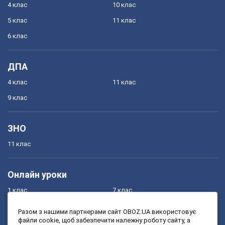
4 клас
10 клас
5 клас
11 клас
6 клас
ДПА
4 клас
11 клас
9 клас
ЗНО
11 клас
Онлайн уроки
1 клас
7 клас
2 клас
8 клас
Разом з нашими партнерами сайт OBOZ.UA використовує
файли cookie, щоб забезпечити належну роботу сайту, а
3 клас
9 клас