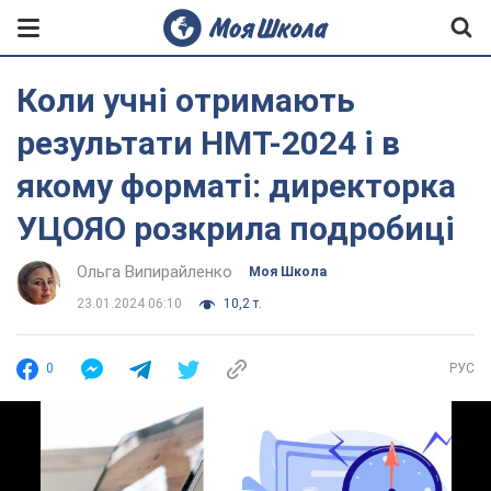
Коли учні отримають
результати НМТ-2024 і в
якому форматі: директорка
УЦОЯО розкрила подробиці
Ольга Випирайленко
Моя Школа
23.01.2024 06:10
10,2 т.
0
РУС