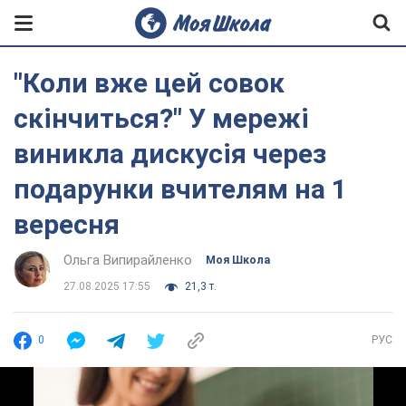
"Коли вже цей совок
скінчиться?" У мережі
виникла дискусія через
подарунки вчителям на 1
вересня
Ольга Випирайленко
Моя Школа
27.08.2025 17:55
21,3 т.
0
РУС