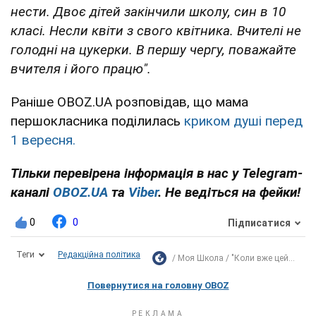
нести. Двоє дітей закінчили школу, син в 10
класі. Несли квіти з свого квітника. Вчителі не
голодні на цукерки. В першу чергу, поважайте
вчителя і його працю".
Раніше OBOZ.UA розповідав, що мама
першокласника поділилась
криком душі перед
1 вересня.
Тільки перевірена інформація в нас у Telegram-
каналі
OBOZ.UA
та
Viber
. Не ведіться на фейки!
0
0
Підписатися
Теги
Редакційна політика
Моя Школа
"Коли вже цей...
Повернутися на головну OBOZ