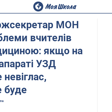
ржсекретар МОН
блеми вчителів
дициною: якщо на
апараті УЗД
невіглас,
е буде
ла