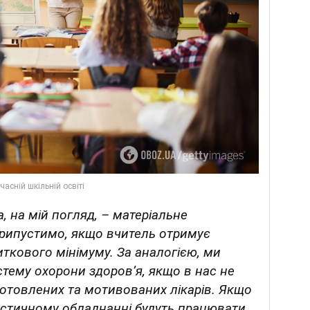
 на мій погляд, – матеріальне
припустимо, якщо вчитель отримує
ткового мінімуму. За аналогією, ми
стему охорони здоров’я, якщо в нас не
дготовлених та мотивованих лікарів. Якщо
ностичному обладнанні будуть працювати