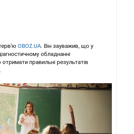
нтервʼю
OBOZ.UA
. Він зауважив, що у
діагностичному обладнанні
о отримати правильні результатів
о.