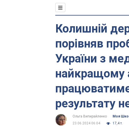
Колишній де
порівняв про
України з ме
найкращому 
працюватиме 
результату н
Ольга Випирайленко
Моя Шко
23.06.2024 06:04
17,4 т.