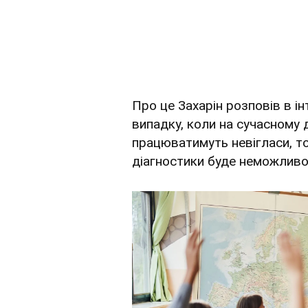
Про це Захарін розповів в і
випадку, коли на сучасному 
працюватимуть невігласи, т
діагностики буде неможлив