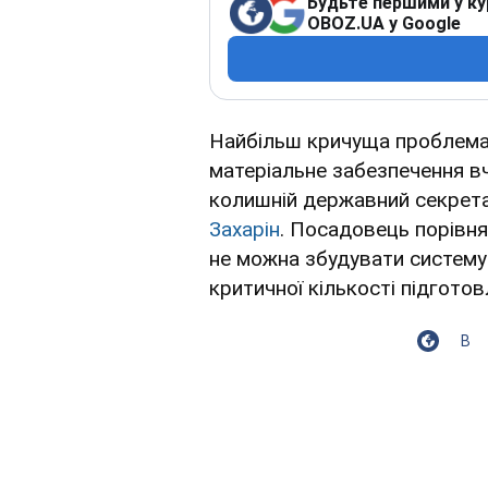
Будьте першими у ку
OBOZ.UA у Google
Найбільш кричуща проблема в
матеріальне забезпечення в
колишній державний секрета
Захарін
. Посадовець порівн
не можна збудувати систему
критичної кількості підготов
В