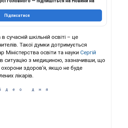
рсі головного — підпишіться на Новини на
Підписатися
 сучасній шкільній освіті – це
чителів. Такої думки дотримується
р Міністерства освіти та науки
Сергій
яв ситуацію з медициною, зазначивши, що
 охорони здоровʼя, якщо не буде
лених лікарів.
ідео дня