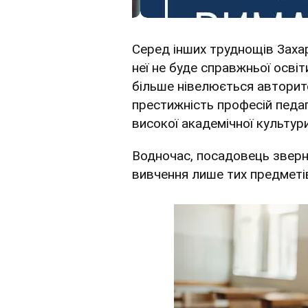
Серед інших труднощів Заха
неї не буде справжньої освіт
більше нівелюється авторит
престижність професій педаг
високої академічної культур
Водночас, посадовець зверн
вивчення лише тих предметів