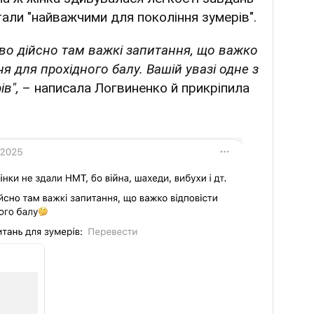
стали "найважчими для покоління зумерів".
во дійсно там важкі запитання, що важко
ня для прохідного балу. Вашій увазі одне з
ів",
– написала Логвиненко й прикріпила