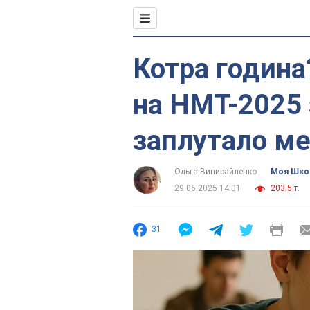
Котра година
на НМТ-2025 
заплутало м
Ольга Випирайленко
Моя Шко
29.06.2025 14:01
203,5 т.
31