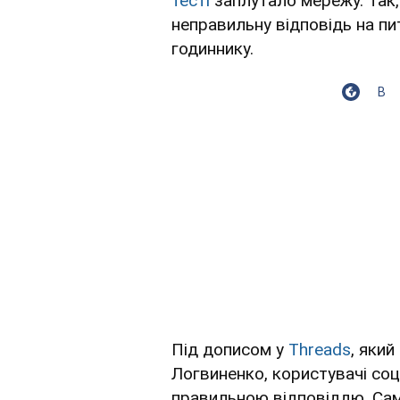
тесті
заплутало мережу. Так,
неправильну відповідь на пи
годиннику.
В
Під дописом у
Тhreads
, яки
Логвиненко, користувачі со
правильною відповіддю. Сам