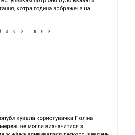
 вступникам потрібно було вказати
тання, котра година зображена на
ідео дня
й опублікувала користувачка Поліна
цмережі не могли визначитися з
а ж жінка здивувалася легкості завдань