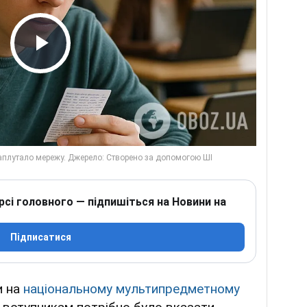
Play Video
рсі головного — підпишіться на Новини на
Підписатися
и на
національному мультипредметному