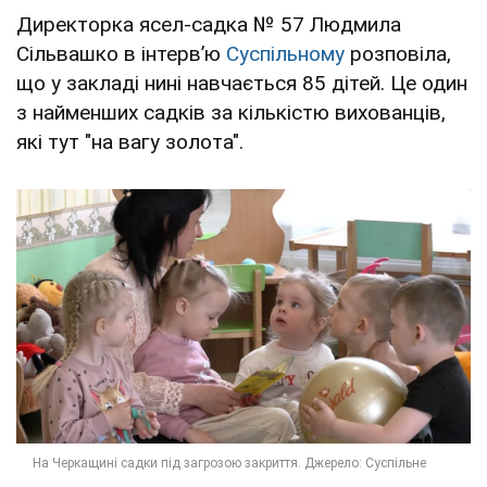
Директорка ясел-садка № 57 Людмила
Сільвашко в інтервʼю
Суспільному
розповіла,
що у закладі нині навчається 85 дітей. Це один
з найменших садків за кількістю вихованців,
які тут "на вагу золота".