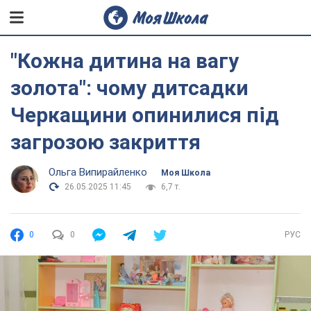
"Кожна дитина на вагу
золота": чому дитсадки
Черкащини опинилися під
загрозою закриття
Ольга Випирайленко
Моя Школа
26.05.2025 11:45
6,7 т.
0
0
РУС