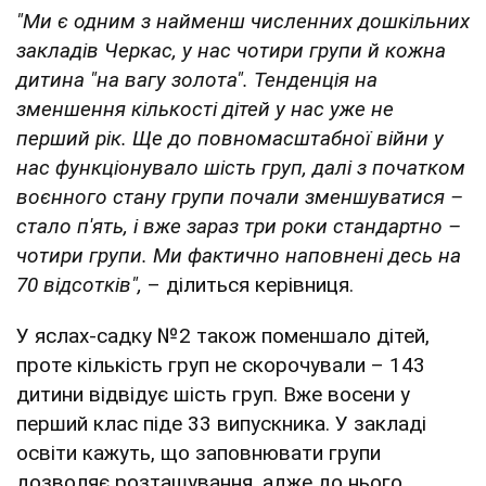
"Ми є одним з найменш численних дошкільних
закладів Черкас, у нас чотири групи й кожна
дитина "на вагу золота". Тенденція на
зменшення кількості дітей у нас уже не
перший рік. Ще до повномасштабної війни у
нас функціонувало шість груп, далі з початком
воєнного стану групи почали зменшуватися –
стало п'ять, і вже зараз три роки стандартно –
чотири групи. Ми фактично наповнені десь на
70 відсотків",
– ділиться керівниця.
У яслах-садку №2 також поменшало дітей,
проте кількість груп не скорочували – 143
дитини відвідує шість груп. Вже восени у
перший клас піде 33 випускника. У закладі
освіти кажуть, що заповнювати групи
дозволяє розташування, адже до нього