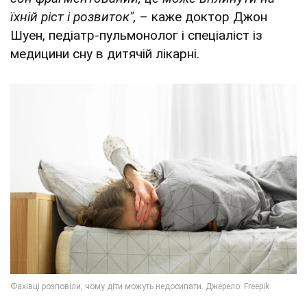
їхній ріст і розвиток",
– каже доктор Джон
Шуен, педіатр-пульмонолог і спеціаліст із
медицини сну в дитячій лікарні.