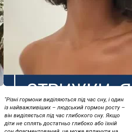
"Різні гормони виділяються під час сну, і один
із найважливіших – людський гормон росту –
він виділяється під час глибокого сну. Якщо
діти не сплять достатньо глибоко або їхній
сон фрагментований, це може вплинути на