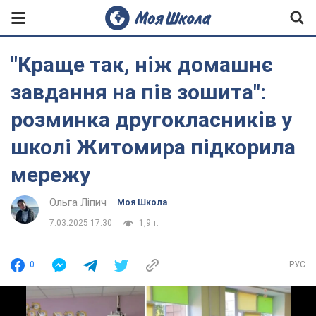
"Краще так, ніж домашнє
завдання на пів зошита":
розминка другокласників у
школі Житомира підкорила
мережу
Ольга Ліпич
Моя Школа
7.03.2025 17:30
1,9 т.
0
РУС