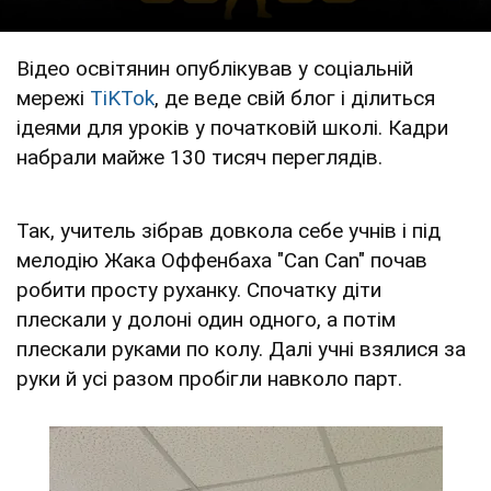
Відео освітянин опублікував у соціальній
мережі
TiKTok
, де веде свій блог і ділиться
ідеями для уроків у початковій школі. Кадри
набрали майже 130 тисяч переглядів.
Так, учитель зібрав довкола себе учнів і під
мелодію Жака Оффенбаха "Can Can" почав
робити просту руханку. Спочатку діти
плескали у долоні один одного, а потім
плескали руками по колу. Далі учні взялися за
руки й усі разом пробігли навколо парт.