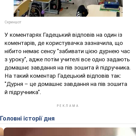
У коментарях Гадецький відповів на один із
коментарів, де користувачка зазначила, що
нібито немає сенсу "забивати цією дурнею час
з уроку", адже потім учителі все одно задають
домашнє завдання на пів зошита й підручника.
На такий коментар Гадецький відповів так:
"Дурня – це домашнє завдання на пів зошита
й підручника".
Головні історії дня