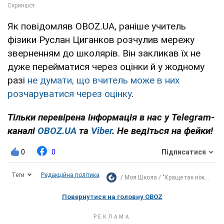
Як повідомляв OBOZ.UA, раніше учитель
фізики Руслан Циганков розчулив мережу
зверненням до школярів. Він закликав їх не
дуже перейматися через оцінки й у жодному
разі
не думати, що вчитель може в них
розчаруватися через оцінку
.
Тільки перевірена інформація в нас у Telegram-
каналі
OBOZ.UA
та
Viber
. Не ведіться на фейки!
0
0
Підписатися
Теги
Редакційна політика
Моя Школа
"Краще так ніж...
Повернутися на головну OBOZ