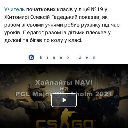
Учитель
початкових класів у ліцеї №19 у
Житомирі Олексій Гадецький показав, як
разом зі своїми учнями робив руханку під час
уроків. Педагог разом із дітьми плескав у
долоні та бігав по колу у класі.
Відео дня
Play Video