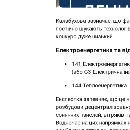
Калабухова зазначає, що фар
постійно шукають технологів.
конкурс дуже низький.
Електроенергетика та в
141 Електроенергетика
(або G3 Електрична інж
144 Теплоенергетика.
Експертка запевняє, що це ч
розбудови децентралізованої 
сонячних панелей, вітряків т
Водночас на цих напрямках н