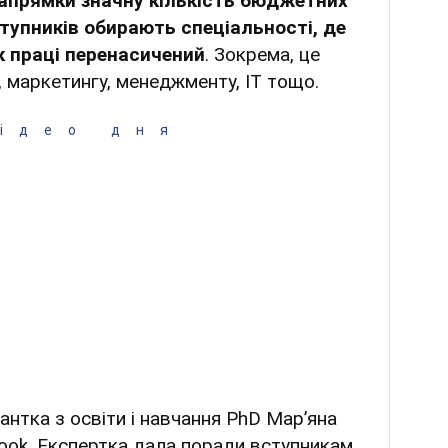
апрямки значну кількість бюджетних
тупників обирають спеціальності, де
к праці перенасичений
. Зокрема, це
, маркетингу, менеджменту, ІТ тощо.
ідео дня
нтка з освіти і навчання PhD Марʼяна
ook. Експертка дала поради вступникам,