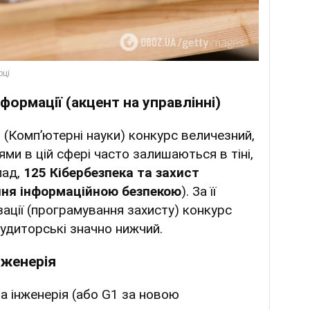
нформації (акцент на управлінні)
IT (Комп’ютерні науки) конкурс величезний,
ями в цій сфері часто залишаються в тіні,
лад,
125
Кібербезпека та захист
ння інформаційною безпекою
). За її
ізації (програмування захисту) конкурс
аудиторські значно нижчий.
інженерія
 та інженерія (або G1 за новою