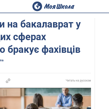
и на бакалаврат у
цих сферах
о бракує фахівців
ла
Читать на русском