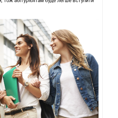
, тож абітурієнтам буде легше вступити