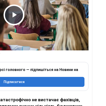
Play Video
рсі головного — підпишіться на Новини на
Підписатися
катастрофічно не вистачає фахівців,