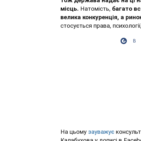
тож держава надає на ці н
місць.
Натомість,
багато вс
велика конкуренція, а рино
стосується права, психології
В
На цьому
зауважує
консульта
Калабухова у дописі в Faceb