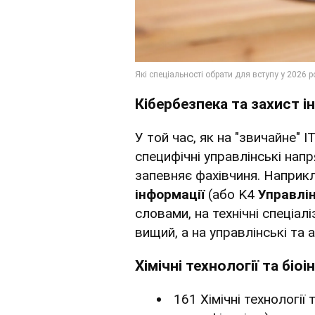
Кібербезпека та захист і
У той час, як на "звичайне" 
специфічні управлінські напр
запевняє фахівчиня. Наприк
інформації
(або K4
Управлі
словами, на технічні спеціал
вищий, а на управлінські та 
Хімічні технології та біо
161 Хімічні технології