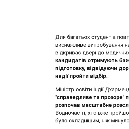
Для багатьох студентів пов
виснажливе випробування на
відкриває двері до медичних
кандидатів отримують баж
підготовку, відвідуючи до
надії пройти відбір.
Міністр освіти Індії Дхарме
"справедливе та прозоре" п
розпочав масштабне розслі
Водночас ті, хто вже пройшо
було складнішим, ніж минуло