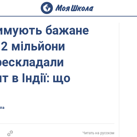
имують бажане
 2 мільйони
рескладали
т в Індії: що
ла
Читать на русском