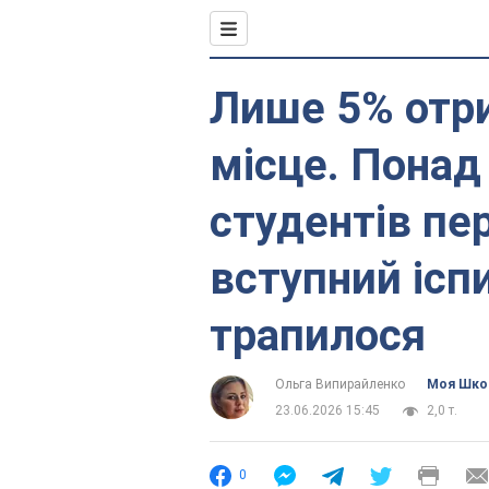
Лише 5% отр
місце. Понад
студентів пе
вступний іспи
трапилося
Ольга Випирайленко
Моя Шко
23.06.2026 15:45
2,0 т.
0