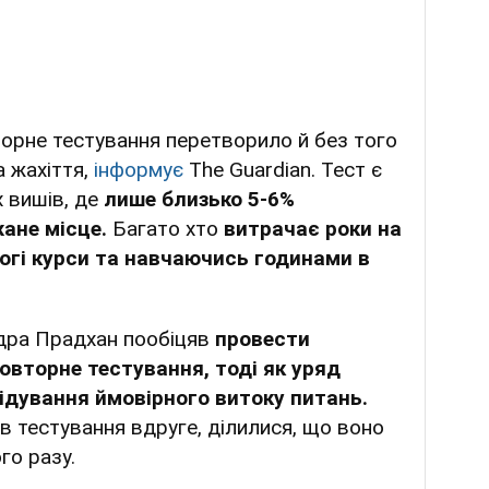
торне тестування перетворило й без того
 жахіття,
інформує
Тhe Guardian. Тест є
 вишів, де
лише близько 5-6%
ане місце.
Багато хто
витрачає роки на
рогі курси та навчаючись годинами в
ндра Прадхан пообіцяв
провести
овторне тестування, тоді як уряд
дування ймовірного витоку питань.
в тестування вдруге, ділилися, що воно
го разу.