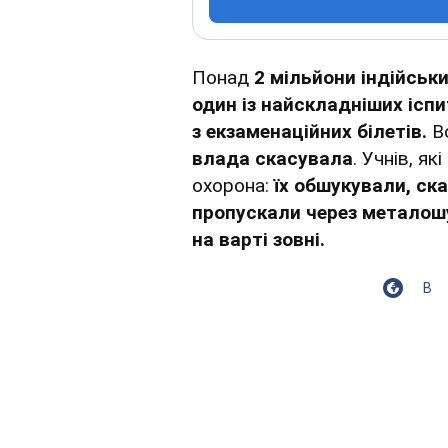
Понад
2 мільйони індійськ
один із найскладніших іспи
з екзаменаційних білетів.
В
влада скасувала
. Учнів, я
охорона:
їх обшукували, ска
пропускали через металошук
на варті зовні.
В