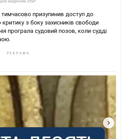
ї тимчасово призупинив доступ до
 критику з боку захисників свободи
нія програла судовий позов, коли судді
ною.