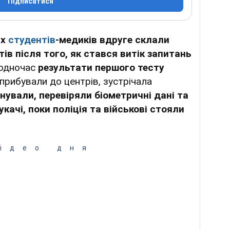
Підписатися
их
студентів
-медиків вдруге склали
тів після того, як стався витік запитань
одночас
результати першого тесту
кі прибували до центрів, зустрічала
нували, перевіряли біометричні дані та
ачі, поки поліція та військові стояли
ідео дня