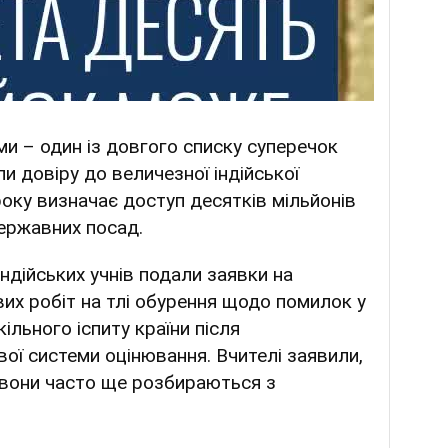
и – один із довгого списку суперечок
и довіру до величезної індійської
оку визначає доступ десятків мільйонів
державних посад.
ндійських учнів подали заявки на
вих робіт на тлі обурення щодо помилок у
ільного іспиту країни після
ої системи оцінювання. Вчителі заявили,
в вони часто ще розбираються з