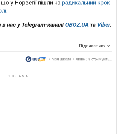
що у Норвегії пішли на
радикальний крок
лі.
 в нас у Telegram-каналі
OBOZ.UA
та
Viber
.
Підписатися
Моя Школа
Лише 5% отримують...