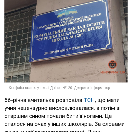
56-річна вчителька розповіла
ТСН
, що мати
учня нецензурно висловлювалася, а потім зі
старшим сином почали бити її ногами. Це
сталося на очах у інших школярів. За словами
жінки,
у неї залишилися синці
. Після