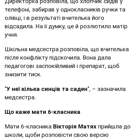
Директорка розповіла, що хлопчик сидів у
телефоні, забирав у однокласників ручки та
олівці, і в результаті вчителька його
відсадила. На її думку, це й розлютило матір
учня.
Шкільна медсестра розповіла, що вчителька
після конфлікту підскочила. Вона дала
педагогові заспокійливий і препарат, щоб
знизити тиск.
"
У неї кілька синців та саден
", – зазначила
медсестра.
Що каже мати 6-класника
Мати 6-класника
Вікторія Матях
прийшла до
школи, щоби розповісти свою версію