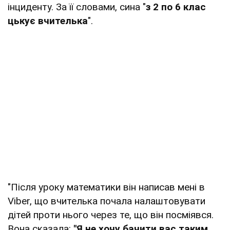
інциденту. За її словами, сина "
з 2 по 6 клас
цькує вчителька
".
"Після уроку математики він написав мені в
Viber, що вчителька почала налаштовувати
дітей проти нього через те, що він посміявся.
Вона сказала:
"Я не хочу бачити вас таким