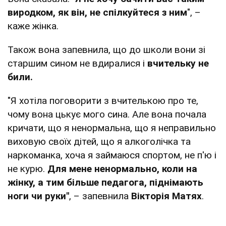
виродком, як він, не спілкуйтеся з ним
", –
каже жінка.
Також вона запевнила, що до школи вони зі
старшим сином не вдиралися і
вчительку не
били.
"Я хотіла поговорити з вчителькою про те,
чому вона цькує мого сина. Але вона почала
кричати, що я ненормальна, що я неправильно
виховую своїх дітей, що я алкоголічка та
наркоманка, хоча я займаюся спортом, не п'ю і
не курю.
Для мене ненормально, коли на
жінку, а тим більше педагога, піднімають
ноги чи руки"
, – запевнила
Вікторія Матях
.