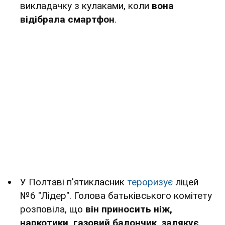
викладачку з кулаками, коли
вона
відібрала смартфон
.
У Полтаві п'ятикласник
тероризує
ліцей
№6 "Лідер". Голова батьківського комітету
розповіла, що
він приносить ніж,
наркотики, газовий балончик, залякує