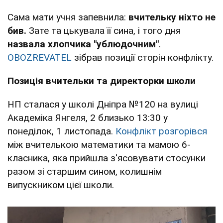
Сама мати учня запевнила:
вчительку ніхто не
бив.
Зате та цькувала її сина, і того дня
назвала хлопчика "ублюдочним"
.
OBOZREVATEL
зібрав позиції сторін конфлікту.
Позиція вчительки та директорки школи
НП сталася у школі Дніпра №120 на вулиці
Академіка Янгеля, 2 близько 13:30 у
понеділок, 1 листопада.
Конфлікт розгорівся
між вчителькою математики та мамою 6-
класника, яка прийшла з'ясовувати стосунки
разом зі старшим сином, колишнім
випускником цієї школи.