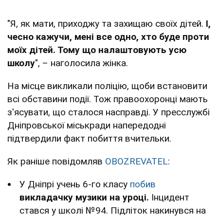
"Я, як мати, приходжу та захищаю своїх дітей.
І,
чесно кажучи, мені все одно, хто буде проти
моїх дітей. Тому що налаштовують усю
школу
", – наголосила жінка.
На місце викликали поліцію, щоби встановити
всі обставини події. Тож правоохоронці мають
з'ясувати, що сталося насправді. У пресслужбі
Дніпровської міськради напередодні
підтвердили факт побиття вчительки.
Як раніше повідомляв
OBOZREVATEL
:
У Дніпрі учень 6-го класу
побив
викладачку музики на уроці.
Інцидент
стався у школі №94. Підліток накинувся на