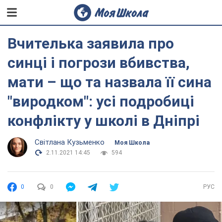
Вчителька заявила про
синці і погрози вбивства,
мати – що та назвала її сина
"виродком": усі подробиці
конфлікту у школі в Дніпрі
Світлана Кузьменко
Моя Школа
2.11.2021 14:45
594
0
0
РУС