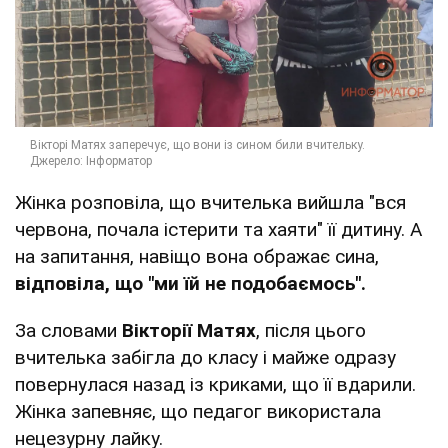
Жінка розповіла, що вчителька вийшла "вся
червона, почала істерити та хаяти" її дитину. А
на запитання, навіщо вона ображає сина,
відповіла, що "ми їй не подобаємось".
За словами
Вікторії Матях
, після цього
вчителька забігла до класу і майже одразу
повернулася назад із криками, що її вдарили.
Жінка запевняє, що педагог використала
нецезурну лайку.