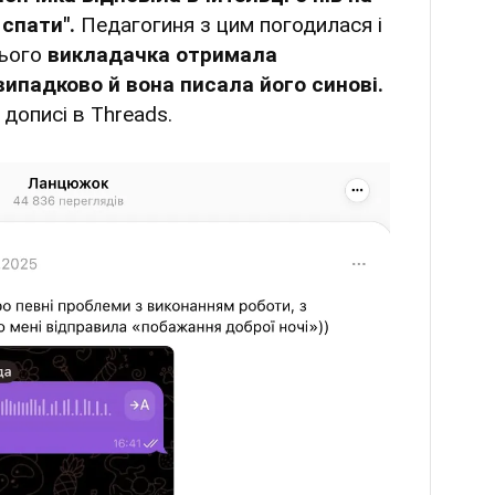
спати".
Педагогиня з цим погодилася і
цього
викладачка отримала
випадково й вона писала його синові.
 дописі в Threads.