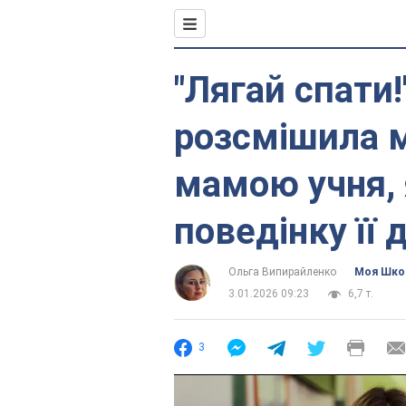
"Лягай спати
розсмішила 
мамою учня, 
поведінку її 
Ольга Випирайленко
Моя Шко
3.01.2026 09:23
6,7 т.
3