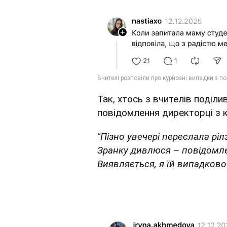
Так, хтось з вчителів поділи
повідомлення директорці з к
"Пізно увечері переслала рілз
Зранку дивлюся – повідомлен
Виявляється, я їй випадково