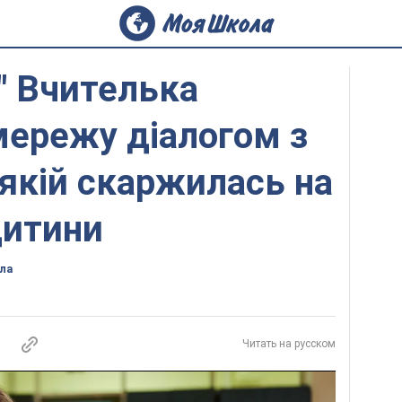
!" Вчителька
мережу діалогом з
якій скаржилась на
дитини
ла
Читать на русском