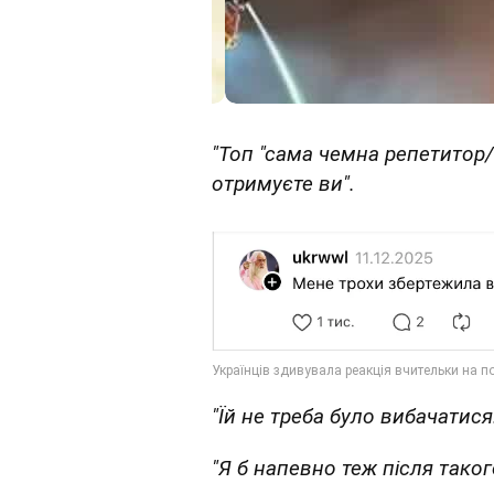
"Топ "сама чемна репетитор/
отримуєте ви".
"Їй не треба було вибачатися
"Я б напевно теж після тако