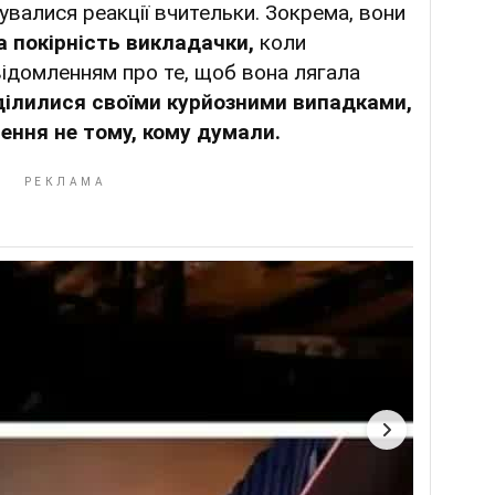
валися реакції вчительки. Зокрема, вони
а покірність викладачки,
коли
відомленням про те, щоб вона лягала
ділилися своїми курйозними випадками,
ення не тому, кому думали.