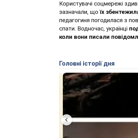
Користувачі соцмережі здиву
зазначали, що
їх збентежил
педагогиня погодилася з по
спати. Водночас, українці
по
коли вони писали повідомл
Головні історії дня