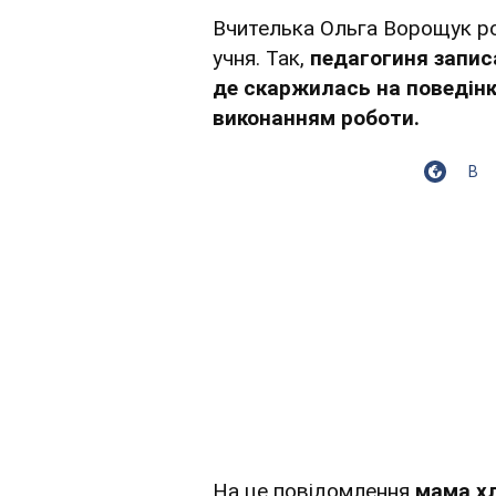
Вчителька Ольга Ворощук р
учня. Так,
педагогиня запис
де скаржилась на поведінк
виконанням роботи.
В
На це повідомлення
мама хл