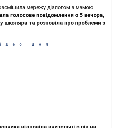
озсмішила мережу діалогом з мамою
ала голосове повідомлення о 5 вечора,
у школяра та розповіла про проблеми з
ідео дня
опчика відповіла вчительці о пів на