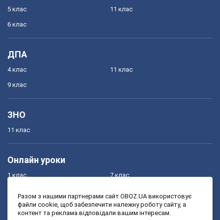
5 клас
11 клас
6 клас
ДПА
4 клас
11 клас
9 клас
ЗНО
11 клас
Онлайн уроки
1 клас
7 клас
2 клас
8 клас
Разом з нашими партнерами сайт OBOZ.UA використовує
файли cookie, щоб забезпечити належну роботу сайту, а
3 клас
9 клас
контент та реклама відповідали вашим інтересам.