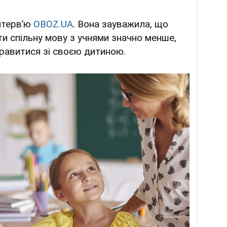
нтервʼю
OBOZ.UA
. Вона зауважила, що
йти спільну мову з учнями значно менше,
справитися зі своєю дитиною.