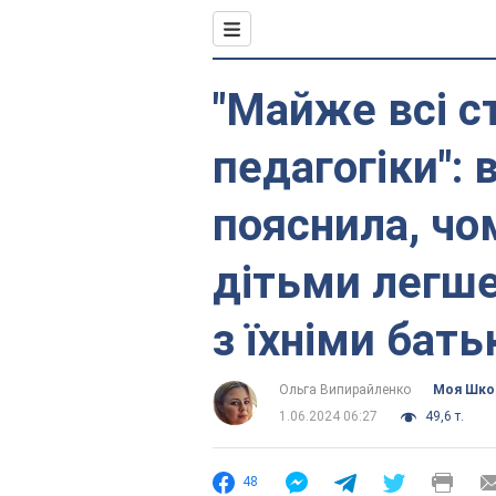
"Майже всі с
педагогіки":
пояснила, чо
дітьми легше
з їхніми бат
Ольга Випирайленко
Моя Шко
1.06.2024 06:27
49,6 т.
48