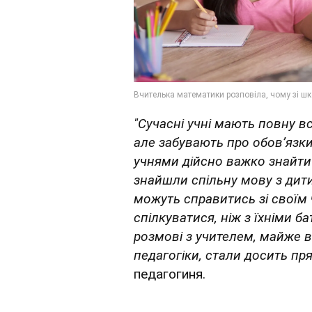
"Сучасні учні мають повну в
але забувають про обов’язк
учнями дійсно важко знайти 
знайшли спільну мову з дити
можуть справитись зі своїм 
спілкуватися, ніж з їхніми б
розмові з учителем, майже в
педагогіки, стали досить пр
педагогиня.