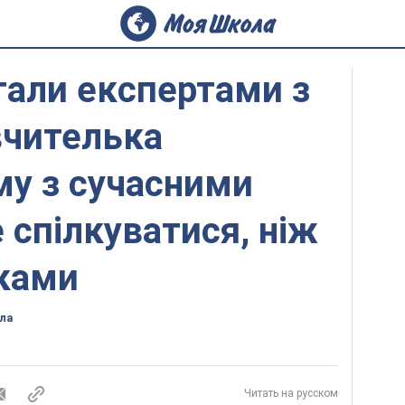
тали експертами з
 вчителька
му з сучасними
 спілкуватися, ніж
ьками
ла
Читать на русском