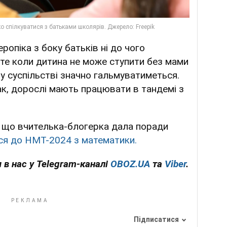
ропіка з боку батьків ні до чого
те коли дитина не може ступити без мами
у суспільстві значно гальмуватиметься.
ак, дорослі мають працювати в тандемі з
 що вчителька-блогерка дала поради
ися до НМТ-2024 з математики.
 в нас у Telegram-каналі
OBOZ.UA
та
Viber
.
Підписатися