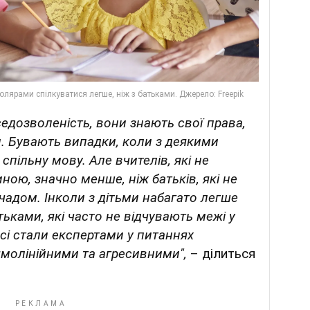
седозволеність, вони знають свої права,
и. Бувають випадки, коли з деякими
спільну мову. Але вчителів, які не
ною, значно менше, ніж батьків, які не
чадом. Інколи з дітьми набагато легше
атьками, які часто не відчувають межі у
сі стали експертами у питаннях
ямолінійними та агресивними",
– ділиться