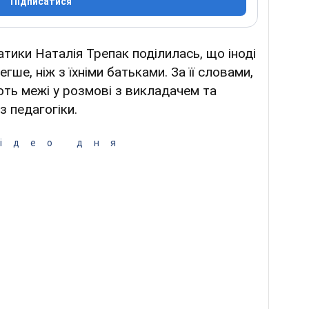
Підписатися
тики Наталія Трепак поділилась, що іноді
гше, ніж з їхніми батьками. За її словами,
ють межі у розмові з викладачем та
з педагогіки.
ідео дня