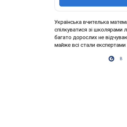
Українська вчителька матема
спілкуватися зі школярами ле
багато дорослих не відчува
майже всі стали експертами 
В