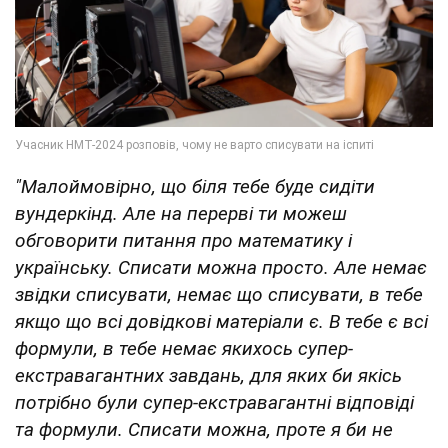
"Малоймовірно, що біля тебе буде сидіти
вундеркінд. Але на перерві ти можеш
обговорити питання про математику і
українську. Списати можна просто. Але немає
звідки списувати, немає що списувати, в тебе
якщо що всі довідкові матеріали є. В тебе є всі
формули, в тебе немає якихось супер-
екстравагантних завдань, для яких би якісь
потрібно були супер-екстравагантні відповіді
та формули. Списати можна, проте я би не