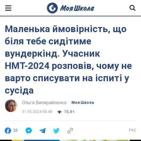
Маленька ймовірність, що
біля тебе сидітиме
вундеркінд. Учасник
НМТ-2024 розповів, чому не
варто списувати на іспиті у
сусіда
Ольга Випирайленко
Моя Школа
31.05.2024 08:48
15,4 т.
20
РУС