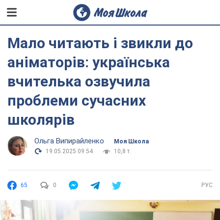
Мало читають і звикли до
аніматорів: українська
вчителька озвучила
проблеми сучасних
школярів
Ольга Випирайленко
Моя Школа
19.05.2025 09:54
10,8 т.
65
0
РУС