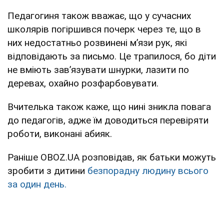
Педагогиня також вважає, що у сучасних
школярів погіршився почерк через те, що в
них недостатньо розвинені мʼязи рук, які
відповідають за письмо. Це трапилося, бо діти
не вміють завʼязувати шнурки, лазити по
деревах, охайно розфарбовувати.
Вчителька також каже, що нині зникла повага
до педагогів, адже їм доводиться перевіряти
роботи, виконані абияк.
Раніше OBOZ.UA розповідав, як батьки можуть
зробити з дитини
безпорадну людину всього
за один день.