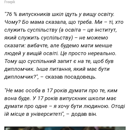
"76 % випускників шкіл ідуть у вищу освіту.
Чому? Бо мама сказала, що треба. Ми – ті, хто
служить суспільству (а освіта – це інститут,
який служить суспільству) – не можемо
сказати: вибачте, але будемо мати менше
людей у вищій освіті. Це просто нереально.
Тому що суспільний запит є на те, щоб був
дипломчик. Інше питання, який має бути
дипломчик?",
– сказав посадовець.
"Не має особа в 17 років думати про те, ким
вона буде. У 17 років випускник школи має
думати про одне – я хочу бути людиною. Отоді
їй місце в університеті",
– додав він.