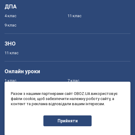
ДПА
4 клас
11 клас
9 клас
ЗНО
11 клас
Онлайн уроки
1 клас
7 клас
2 клас
8 клас
Разом з нашими партнерами сайт OBOZ.UA використовує
файли cookie, щоб забезпечити належну роботу сайту, а
3 клас
9 клас
контент та реклама відповідали вашим інтересам.
4 клас
10 клас
5 клас
11 клас
Прийняти
6 клас