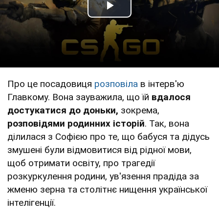
Play Video
Про це посадовиця
розповіла
в інтерв'ю
Главкому. Вона зауважила, що їй
вдалося
достукатися до доньки,
зокрема,
розповідями родинних історій
. Так, вона
ділилася з Софією про те, що бабуся та дідусь
змушені були відмовитися від рідної мови,
щоб отримати освіту, про трагедії
розкуркулення родини, ув'язення прадіда за
жменю зерна та столітнє нищення української
інтелігенції.