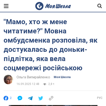
"Мамо, хто ж мене
читатиме?" Мовна
омбудсменка розповіла, як
достукалась до доньки-
підлітка, яка вела
соцмережі російською
Ольга Випирайленко
Моя Школа
16.09.2025 12:48
2,8 т.
2
РУС