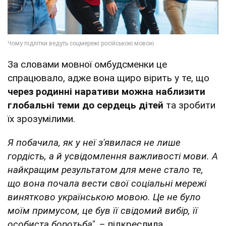
За словами мовної омбудсменки це
спрацювало, адже вона щиро вірить у те, що
через родинні наративи можна наблизити
глобальні теми до сердець дітей
та зробити
їх зрозумілими.
Я побачила, як у неї з'явилася не лише
гордість, а й усвідомлення важливості мови. А
найкращим результатом для мене стало те,
що вона почала вести свої соціальні мережі
винятково українською мовою. Це не було
моїм примусом, це був її свідомий вибір, її
особиста боротьба",
– підкреслила