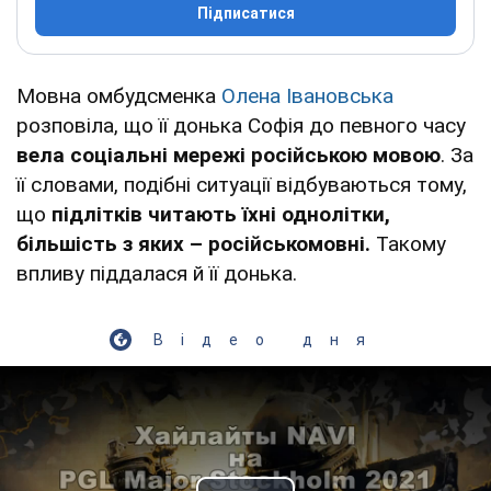
Підписатися
Мовна омбудсменка
Олена Івановська
розповіла, що її донька Софія до певного часу
вела соціальні мережі російською мовою
. За
її словами, подібні ситуації відбуваються тому,
що
підлітків читають їхні однолітки,
більшість з яких – російськомовні.
Такому
впливу піддалася й її донька.
Відео дня