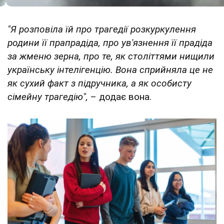
"Я розповіла їй про трагедії розкуркулення
родини її прапрадіда, про ув'язнення її прадіда
за жменю зерна, про те, як століттями нищили
українську інтелігенцію. Вона сприйняла це не
як сухий факт з підручника, а як особисту
сімейну трагедію",
– додає вона.