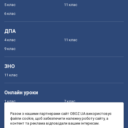
5 клас
11 клас
6 клас
ДПА
4 клас
11 клас
9 клас
ЗНО
11 клас
Онлайн уроки
1 клас
7 клас
2 клас
8 клас
Разом з нашими партнерами сайт OBOZ.UA використовує
файли cookie, щоб забезпечити належну роботу сайту, а
3 клас
9 клас
контент та реклама відповідали вашим інтересам.
4 клас
10 клас