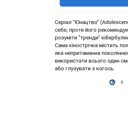
Серіал "Юнацтво" (Adolescen
себе, проте його рекоменд
розуміти "тренди" кібербулін
Сама кінострічка містить поя
яка непритаманна поколінню 
використати всього один см
або глузувати з когось.
В