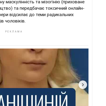
у маскулінність та мізогінію (приховане
ицтво) та передбачає токсичний онлайн-
фери відсилає до теми радикальних
в чоловіків.