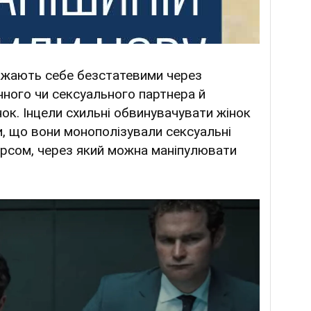
важають себе безстатевими через
чного чи сексуального партнера й
ок. Інцели схильні обвинувачувати жінок
и, що вони монополізували сексуальні
урсом, через який можна маніпулювати