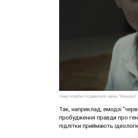
Так, наприклад, емодзі "черв
пробудження правди про генд
підлітки приймають ідеолог