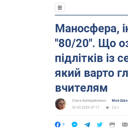
Маносфера, і
"80/20". Що 
підлітків із 
який варто г
вчителям
Ольга Випирайленко
Моя Шко
26.03.2025 07:17
2,6 т.
0