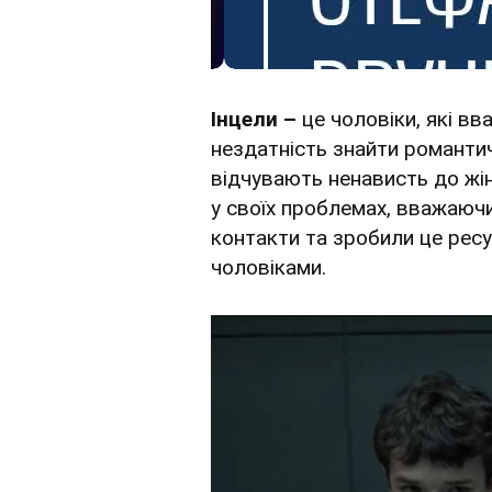
Інцели –
це чоловіки, які в
нездатність знайти романти
відчувають ненависть до жін
у своїх проблемах, вважаюч
контакти та зробили це рес
чоловіками.