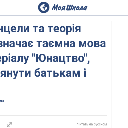
нцели та теорія
означає таємна мова
серіалу "Юнацтво",
лянути батькам і
ла
Читать на русском