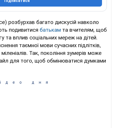
Підписатися
ce) розбурхав багато дискусій навколо
ують подивитися
батькам
та вчителям, щоб
гу та вплив соціальних мереж на дітей.
снення таємної мови сучасних підлітків,
міленіалів. Так, покоління зумерів може
айл для того, щоб обмінюватися думками
ідео дня