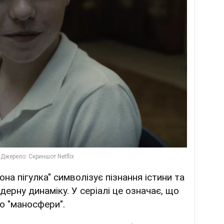
она пігулка" символізує пізнання істини та
ерну динаміку. У серіалі це означає, що
ію "маносфери".