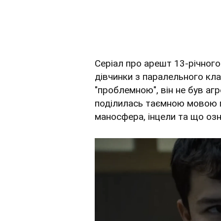
Серіал про арешт 13-річного
дівчинки з паралельного кла
"проблемною", він не був аг
поділилась таємною мовою п
маносфера, інцели та що озн