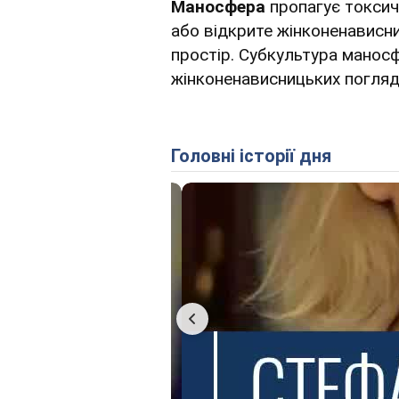
Маносфера
пропагує токсичн
або відкрите жінконенависн
простір. Субкультура манос
жінконенависницьких погляді
Головні історії дня