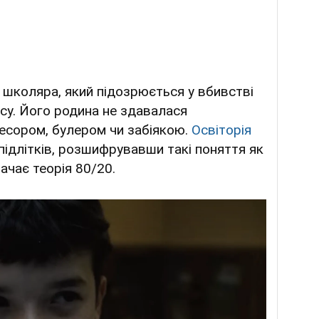
 школяра, який підозрюється у вбивстві
су. Його родина не здавалася
ресором, булером чи забіякою.
Освіторія
ідлітків, розшифрувавши такі поняття як
ачає теорія 80/20.