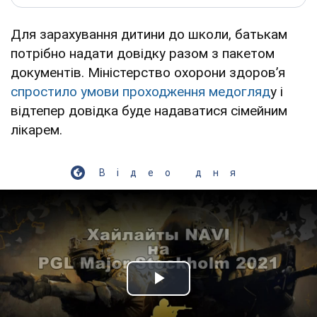
Для зарахування дитини до школи, батькам
потрібно надати довідку разом з пакетом
документів. Міністерство охорони здоровʼя
спростило умови проходження медогляд
у і
відтепер довідка буде надаватися сімейним
лікарем.
Відео дня
Play Video