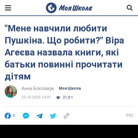
"Мене навчили любити
Пушкіна. Що робити?" Віра
Агеєва назвала книги, які
батьки повинні прочитати
дітям
Анна Боклажук
Моя Школа
23.10.2025 10:01
21,8 т.
6
РУС