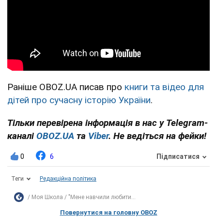
Раніше OBOZ.UA писав про
книги та відео для
дітей про сучасну історію України
.
Тільки перевірена інформація в нас у Telegram-
каналі
OBOZ.UA
та
Viber
. Не ведіться на фейки!
0
6
Підписатися
Теги
Редакційна політика
Моя Школа
"Мене навчили любити...
Повернутися на головну OBOZ