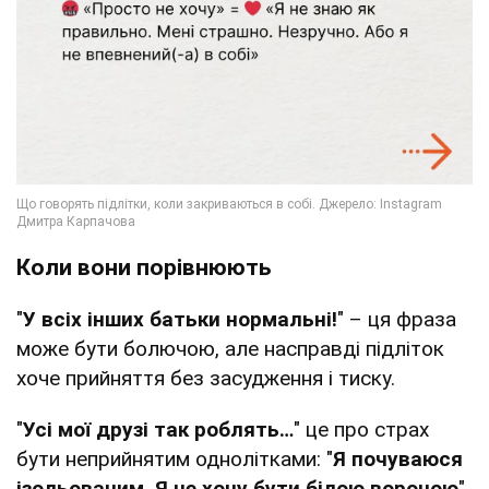
Коли вони порівнюють
"
У всіх інших батьки нормальні!
" – ця фраза
може бути болючою, але насправді підліток
хоче прийняття без засудження і тиску.
"
Усі мої друзі так роблять…
" це про страх
бути неприйнятим однолітками: "
Я почуваюся
ізольованим. Я не хочу бути білою вороною
".