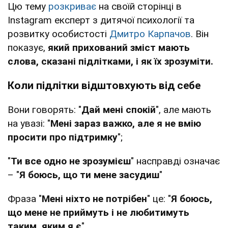
Цю тему
розкриває
на своїй сторінці в
Instagram експерт з дитячої психології та
розвитку особистості
Дмитро Карпачов
. Він
показує,
який прихований зміст мають
слова, сказані підлітками, і як їх зрозуміти.
Коли підлітки відштовхують від себе
Вони говорять: "
Дай мені спокій
", але мають
на увазі: "
Мені зараз важко, але я не вмію
просити про підтримку
";
"
Ти все одно не зрозумієш
" насправді означає
– "
Я боюсь, що ти мене засудиш
"
Фраза "
Мені ніхто не потрібен
" це: "
Я боюсь,
що мене не приймуть і не любитимуть
таким, яким я є
"