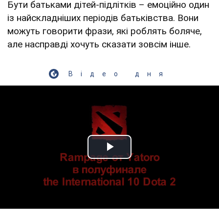
Бути батьками дітей-підлітків – емоційно один
із найскладніших періодів батьківства. Вони
можуть говорити фрази, які роблять боляче,
але насправді хочуть сказати зовсім інше.
Відео дня
Play Video