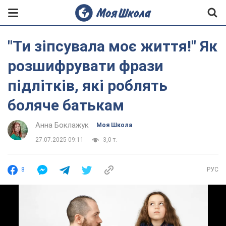
"Ти зіпсувала моє життя!" Як
розшифрувати фрази
підлітків, які роблять
боляче батькам
Анна Боклажук
Моя Школа
27.07.2025 09:11
3,0 т.
8
РУС