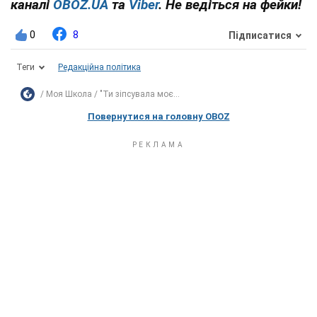
каналі
OBOZ.UA
та
Viber
. Не ведіться на фейки!
0
8
Підписатися
Теги
Редакційна політика
Моя Школа
"Ти зіпсувала моє...
Повернутися на головну OBOZ