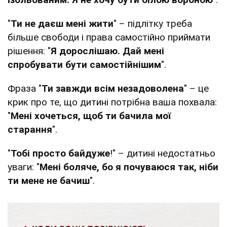
"
Ти не даєш мені жити
" – підлітку треба
більше свободи і права самостійно приймати
рішення: "
Я дорослішаю. Дай мені
спробувати бути самостійнішим
".
Фраза "
Ти завжди всім незадоволена
" – це
крик про те, що дитині потрібна ваша похвала:
"
Мені хочеться, щоб ти бачила мої
старання
".
"
Тобі просто байдуже
!" – дитині недостатньо
уваги: "
Мені боляче, бо я почуваюся так, ніби
ти мене не бачиш
".