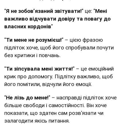
"
Я не зобов’язаний звітувати!
" це: "
Мені
важливо відчувати довіру та повагу до
власних кордонів
"
"
Ти мене не розумієш!
" – цією фразою
підліток хоче, щоб його спробували почути
без критики і повчань.
"
Ти зіпсувала мені життя!
" – це емоційний
крик про допомогу. Підлітку важливо, щоб
його помітили, відчули його емоції.
"
Не лізь до мене!
" – насправді підліток хоче
більше свободи і самостійності. Він хоче
показати, що здатен сам розв’язати чи
залагодити якісь питання.